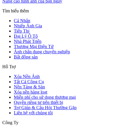
Nâng cao hình ảnh của bạn ngay
Tìm hiểu thêm
Cá Nhân
Nhiếp Ảnh Gia
Tiếp Thị
Đại Lý Ô Tô
Nhà Phát Triển
Thương Mại Điện Tử
Ảnh chân dung chuyên nghiệp
Bất động sản
Hỗ Trợ
Xóa Nền Ảnh
Tất Cả Công Cụ
Nền Tảng & Sàn
Xóa nền hàng loạt
Miễn phí cho sử dụng thương mại
Quyền riêng tư trên thiết bị
Trợ Giúp & Câu Hỏi Thường Gặp
Liên hệ với chúng tôi
Công Ty