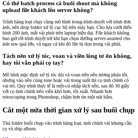
Có thể batch process cả buổi shoot mà không
upload file khách lên server không?
Trình hàng loạt chạy cùng mô hình trong-trình-duyệt với trình đơn
ảnh, nên drop folder xử lý cục bộ trên máy bạn. Cho lựa cưới điển
hình 200 ảnh, mất vài phút trên laptop hiện đại. File khách không
bao giờ rời trình duyệt trừ khi bạn chọn đường server-assisted cho
ảnh raw quá lớn, và ngay cả khi đó file bị dọn trong vài phút.
Tách nền xử lý tóc, voan và viền lông tơ ổn không,
hay tôi vẫn phải cọ tay?
Mô hình mặc định xử lý tóc dài và voan trên nền tương phản tốt,
nhưng vào nền cùng tone hoặc vải trong suốt thì cọ tinh chỉnh có
vai trò. Quy trình thực tế là một-cú-nhấp tách nền, sau đó 30 giây
với cọ tinh chỉnh trên viền khó hơn, rồi xuất. Nhanh hơn
rotoscoping trong Photoshop, chậm hơn tin một nút bấm.
Cắt một nửa thời gian xử lý sau buổi chụp
Thả folder buổi chụp vào trình hàng loạt, tinh chỉnh vài khung cần
cọ và ship album.