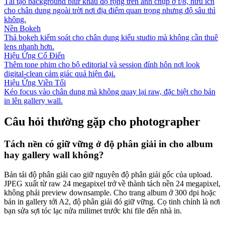
Tái tạo background blur khẩu độ rộng trên ảnh chụp ở f/8, hữu ích
cho chân dung ngoài trời nơi địa điểm quan trọng nhưng độ sâu thì
không.
Nền Bokeh
Thả bokeh kiểm soát cho chân dung kiểu studio mà không cần thuê
lens nhanh hơn.
Hiệu Ứng Cổ Điển
Thêm tone phim cho bộ editorial và session đính hôn nơi look
digital-clean cảm giác quá hiện đại.
Hiệu Ứng Viền Tối
Kéo focus vào chân dung mà không quay lại raw, đặc biệt cho bản
in lên gallery wall.
Câu hỏi thường gặp cho photographer
Tách nền có giữ vững ở độ phân giải in cho album
hay gallery wall không?
Bản tải độ phân giải cao giữ nguyên độ phân giải gốc của upload.
JPEG xuất từ raw 24 megapixel trở về thành tách nền 24 megapixel,
không phải preview downsample. Cho trang album ở 300 dpi hoặc
bản in gallery tới A2, độ phân giải đó giữ vững. Cọ tinh chỉnh là nơi
bạn sửa sợi tóc lạc nửa milimet trước khi file đến nhà in.