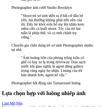
Photographer ảnh cưới
Studio Brooklyn
"Shoot trẻ sơ sinh diễn ra ở bất cứ đâu bé
yên, mà thường không phải trên nền của
tôi. Đẩy bé khỏi sofa bố mẹ lên khăn kem
mềm cứu cả buổi shoot. Tóc của trẻ hai
tuần là phép thử, và cọ tinh chỉnh trụ
vững."
Chuyên gia chân dung trẻ sơ sinh
Photographer studio
tại nhà
"Ảnh hoàng hôn của phòng trống luôn có
ghế cỏ hay xe lạ trong driveway. Dọn sạch
trước khi giao nghĩa là agent đăng gallery
trong cùng ngày họ nhận. Listing của tôi
bán nhanh hơn, agent kể vậy."
Photographer bất động sản
Turnaround listing
Lựa chọn hợp với luồng nhiếp ảnh
Làm Mờ Nền