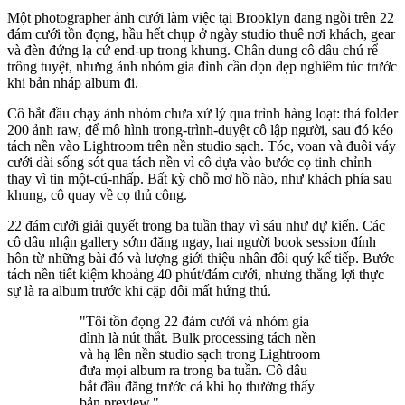
Một photographer ảnh cưới làm việc tại Brooklyn đang ngồi trên 22
đám cưới tồn đọng, hầu hết chụp ở ngày studio thuê nơi khách, gear
và đèn đứng lạ cứ end-up trong khung. Chân dung cô dâu chú rể
trông tuyệt, nhưng ảnh nhóm gia đình cần dọn dẹp nghiêm túc trước
khi bản nháp album đi.
Cô bắt đầu chạy ảnh nhóm chưa xử lý qua trình hàng loạt: thả folder
200 ảnh raw, để mô hình trong-trình-duyệt cô lập người, sau đó kéo
tách nền vào Lightroom trên nền studio sạch. Tóc, voan và đuôi váy
cưới dài sống sót qua tách nền vì cô dựa vào bước cọ tinh chỉnh
thay vì tin một-cú-nhấp. Bất kỳ chỗ mơ hồ nào, như khách phía sau
khung, cô quay về cọ thủ công.
22 đám cưới giải quyết trong ba tuần thay vì sáu như dự kiến. Các
cô dâu nhận gallery sớm đăng ngay, hai người book session đính
hôn từ những bài đó và lượng giới thiệu nhân đôi quý kế tiếp. Bước
tách nền tiết kiệm khoảng 40 phút/đám cưới, nhưng thắng lợi thực
sự là ra album trước khi cặp đôi mất hứng thú.
"Tôi tồn đọng 22 đám cưới và nhóm gia
đình là nút thắt. Bulk processing tách nền
và hạ lên nền studio sạch trong Lightroom
đưa mọi album ra trong ba tuần. Cô dâu
bắt đầu đăng trước cả khi họ thường thấy
bản preview."