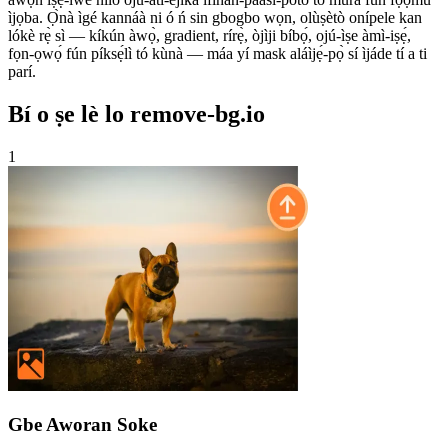
ìjọba. Ọ̀nà ìgé kannáà ni ó ń sin gbogbo wọn, olùṣètò onípele kan
lókè rẹ̀ sì — kíkún àwọ̀, gradient, rírẹ̀, òjìji bíbọ́, ojú-ìṣe àmì-iṣẹ́,
fọn-ọwọ́ fún píksẹ́lì tó kùnà — máa yí mask aláìjẹ́-pọ̀ sí ìjáde tí a ti
parí.
Bí o ṣe lè lo remove-bg.io
1
Gbe Aworan Soke