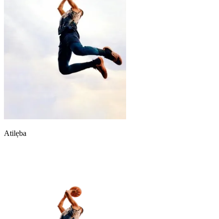
Atilẹba