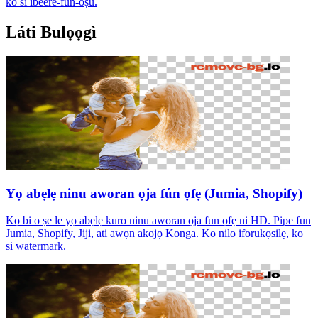
kò sí ìbéèrè-fún-oṣù.
Láti Bulọọgì
Yọ abẹlẹ ninu aworan ọja fún ọfẹ (Jumia, Shopify)
Kọ bi o ṣe le yọ abẹlẹ kuro ninu aworan ọja fun ọfẹ ni HD. Pipe fun
Jumia, Shopify, Jiji, ati awọn akojọ Konga. Ko nilo iforukọsilẹ, ko
si watermark.