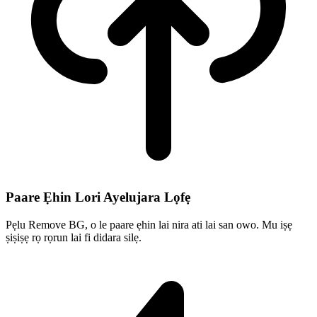
Paare Ẹhin Lori Ayelujara Lọfẹ
Pẹlu Remove BG, o le paare ẹhin lai nira ati lai san owo. Mu iṣẹ
ṣiṣiṣẹ rọ rọrun lai fi didara silẹ.