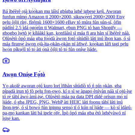
Bá ìbéèrè ọjà kọ̀ọ̀kan mu láìsí gbígba ìgbé igbese kejì. Aworan
funfun mímọ́ Amazon ti 2000×2000, sikuwẹ́ẹ̀rì 2000×2000 Etsy
pẹlu òjìji rírẹ̀, fírémù 1600×1600 eBay tó múra fún sún-sí, òfin
pádínì 2.5 ìdá ọgọ́rùn ti Walmart, ẹbun PNG tó han Shopify —
gbogbo ìṣẹ́tò jẹ́ kíláàkì kan, kọnfáàsì sì máa fi ara hàn sí ìbéèrè náà.
Olùṣètò òpó máa gba fọ́ọ̀dà àwọn fọtó sítúdíò láti inú ìbọn kan, ó sì
máa firanṣẹ̀ àwọn ọjà-ìta-ọkàn-ọkàn ní àfiwé, kọ̀ọ̀kan láfi tagi pẹlu
ìwọ̀n píksẹ́lì tó tọ́ àti ọ̀nà òjìji tó tọ́ fún oníṣe ìjáde.
Awọn Oníṣe Fọ́tò
Yọ akolè aworan ojú kuro lori ìfihàn sítúdíò tó ń pín ọkàn, gba
pípadà irun tó fò pẹlu fọn-ọwọ́, kí o sì ṣe àpapọ̀ ènìyàn náà sí ojú-ìṣe
tó rẹ̀ tàbí àwọ̀ àmì-iṣẹ́. Olùṣètò máa pa data DPI dídé orísun mọ́ ní
ìjáde, ó gba JPEG, PNG, WebP àti HEIC láti foonu tàbí láti inú
ìbọn-tẹtẹ́, ó sì bọwọ̀ fún ipinnu sensọ̀ tí ó kún ní ìjáde — kò sí ìdàrú-
pa-mọ́ kankan láti bá ipele ọ̀fẹ́. Ìpò òpó máa gba ètò ìgbéyàwó ní
ìṣiṣẹ́ kan.