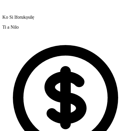
Ko Si Iforukọsilẹ
Ti a Nilo