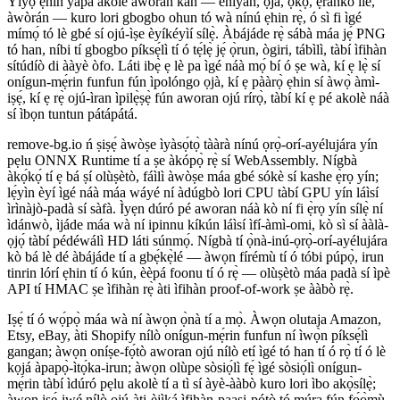
Yíyọ ẹhin yapa akolè aworan kan — ènìyàn, ọjà, ọkọ̀, ẹranko ilé,
àwòrán — kuro lori gbogbo ohun tó wà nínú ẹhin rẹ̀, ó sì fi ìgé
mímọ́ tó lè gbé sí ojú-ìṣe èyíkéyìí sílẹ̀. Àbájáde rẹ̀ sábà máa jẹ́ PNG
tó han, níbi tí gbogbo píksẹ́lì tí ó tẹ́lẹ̀ jẹ́ ọ̀run, ògiri, tábìlì, tàbí ìfihàn
sítúdíò di ààyè òfo. Láti ibẹ̀ ẹ lè pa ìgé náà mọ́ bí ó ṣe wà, kí ẹ lẹ̀ sí
onígun-mẹ́rin funfun fún ìpolóngo ọjà, kí ẹ pààrọ̀ ẹhin sí àwọ̀ àmì-
iṣẹ́, kí ẹ rẹ̀ ojú-ìran ìpilẹ̀ṣẹ̀ fún aworan ojú rírọ̀, tàbí kí ẹ pé akolè náà
sí ìbọn tuntun pátápátá.
remove-bg.io ń ṣiṣẹ́ àwòṣe ìyàsọ́tọ̀ tààrà nínú ọrọ̀-orí-ayélujára yín
pẹlu ONNX Runtime tí a ṣe àkópọ̀ rẹ̀ sí WebAssembly. Nígbà
àkọ́kọ́ tí ẹ bá ṣí olùṣètò, fáìlì àwòṣe máa gbé sókè sí kashe ẹ̀rọ yín;
lẹ́yìn èyí ìgé náà máa wáyé ní àdúgbò lori CPU tàbí GPU yín láìsí
ìrìnàjò-padà sí sàfà. Ìyẹn dúró pé aworan náà kò ní fi ẹ̀rọ yín sílẹ̀ ní
ìdánwò, ìjáde máa wà ní ipinnu kíkún láìsí ìfí-àmì-omi, kò sì sí ààlà-
ọjọ́ tàbí pédéwálì HD láti súnmọ́. Nígbà tí ọ̀nà-inú-ọrọ̀-orí-ayélujára
kò bá lè dé àbájáde tí a gbẹ́kẹ̀lé — àwọn fírémù tí ó tóbi púpọ̀, irun
tinrin lórí ẹhin tí ó kún, èèpá foonu tí ó rẹ̀ — olùṣètò máa padà sí ìpè
API tí HMAC ṣe ìfihàn rẹ̀ àti ìfihàn proof-of-work ṣe ààbò rẹ̀.
Iṣẹ́ tí ó wọ́pọ̀ máa wà ní àwọn ọ̀nà tí a mọ̀. Àwọn olutaja Amazon,
Etsy, eBay, àti Shopify nílò onígun-mẹ́rin funfun ní ìwọ̀n píksẹ́lì
gangan; àwọn oníṣe-fọ́tò aworan ojú nílò etí ìgé tó han tí ó rọ̀ tí ó lè
kọjá àpapọ̀-ìtọ́ka-irun; àwọn olùpe sòsiọ́lì fẹ́ ìgé sòsiọ́lì onígun-
mẹ́rin tàbí ìdúró pẹlu akolè tí a tì sí àyè-ààbò kuro lori ìbo akọ̀sílẹ̀;
àwọn iṣẹ́-iwé nílò ojú-àti-èjìká ìfihàn-paasi-pótò tó múra fún fọ́ọ̀mù