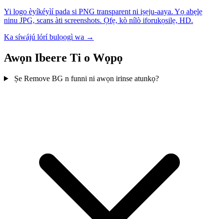
Yi logo èyíkéyìí pada si PNG transparent ni iṣẹju-aaya. Yọ abẹlẹ
ninu JPG, scans àti screenshots. Ọfẹ, kò nílò iforukọsilẹ, HD.
Ka síwájú lórí bulọọgì wa →
Awọn Ibeere Ti o Wọpọ
Ṣe Remove BG n funni ni awọn irinse atunkọ?