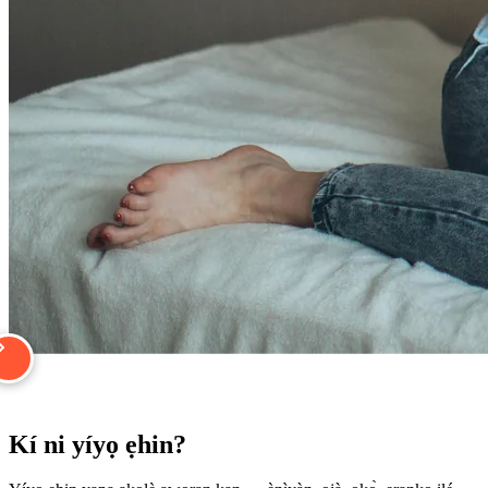
Kí ni yíyọ ẹhin?