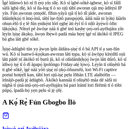
Ìgé ìdánwò kò ní fi ẹ̀rọ yín sílẹ̀. Kò sí ìgbé-sókè-igbese, kò sí fáìlì
sàfà ìgbà díẹ̀, kò sí ila-log tí ó so ojú tàbí aworan ọjà mọ́ àdírẹ́sì IP
yín. Fún aworan ọmọdé, fífun-yáyà ọjà tí kò tíì jáde, aworan
ìdánilẹ́kọ̀ọ́ ti ìmọ̀-ìnú, tàbí ìṣe-fọ́tò passpọ́ọ̀tù, ààlà náà ni ìyàtọ̀ láàrín
ohun-èlò tí ẹ lè fún ẹnikẹ́ni lórí ẹgbẹ́ àti èyí tí ó nílò àyẹ̀wò òfin
lákọ̀ọ́kọ́. Nítorí pé àwòṣe náà ń gbé inú kashe ọrọ̀-orí-ayélujára yín
lẹ́yìn ìṣiṣẹ́ àkọ́kọ́, àwọn ìbẹ̀wò padà máa bẹ̀rẹ̀ ìgé ní àkókò tí JPEG
bá gba láti gbé sókè.
Ìṣiṣẹ́-àdúgbò tún yọ àwọn ìpín àìdára-ṣiṣẹ́ tí ó bá API tí a san-fún
wá. Kò sí ìsanwó-kọ̀ọ̀kan-aworan láti tọpa, kò sí àwòpọ̀ kírẹ́dítì oṣù
láti pàdé ní àkókò tó burú jù, kò sí olùdánilẹ́kọ̀ọ́ ìwọ̀n láti dúró, kò sí
ìdíwọ́ iṣẹ́ tí ó dí àpapọ̀ ìpolóngo Friday-alẹ́ lọ́wọ́. Lẹ́yìn tí olùṣètò bá
ti gbé sókè, ìgé náà yóò ṣiṣẹ́ ní ọkọ̀-òfuurufú, lori Wi-Fi captive
portal hotẹ̀ẹ̀lì kan, tàbí lori ojú-iṣẹ́ pẹlu ìfihàn LTE alaìbófin —
ìrìnàjò-padà jẹ́ àdúgbò. Àkókò kannáà tí olùṣètò máa dé sàfà ni
nígbà tí ọ̀nà-inú-ọrọ̀-orí-ayélujára bá pari ìrántí lori fírémù tí ó tóbi
púpọ̀, ìpadà-bọ̀ yẹn pẹlu sì jẹ́ ọ̀fẹ́.
A Kọ́ Rẹ̀ Fún Gbogbo Ìlò
Iṣòwò orí Ayélujára