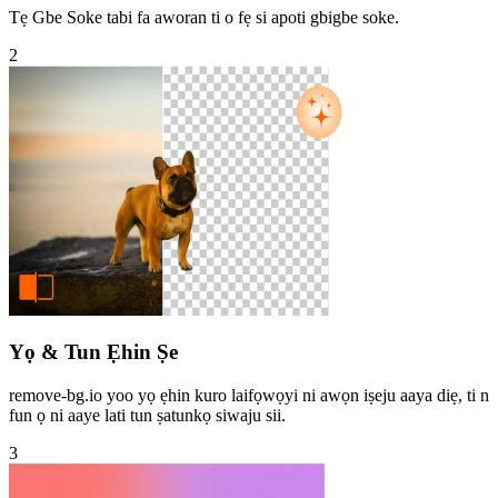
Tẹ Gbe Soke tabi fa aworan ti o fẹ si apoti gbigbe soke.
2
Yọ & Tun Ẹhin Ṣe
remove-bg.io yoo yọ ẹhin kuro laifọwọyi ni awọn iṣeju aaya diẹ, ti n
fun ọ ni aaye lati tun ṣatunkọ siwaju sii.
3