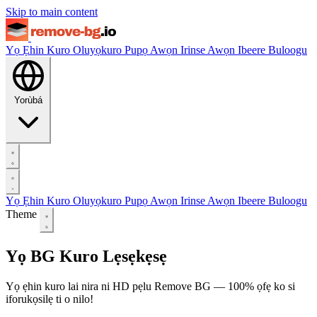
Skip to main content
Yọ Ẹhin Kuro
Oluyọkuro Pupọ
Awọn Irinse
Awọn Ibeere
Buloogu
Yorùbá
Yọ Ẹhin Kuro
Oluyọkuro Pupọ
Awọn Irinse
Awọn Ibeere
Buloogu
Theme
Yọ BG Kuro Lẹsẹkẹsẹ
Yọ ẹhin kuro lai nira ni HD pẹlu Remove BG — 100% ọfẹ ko si
iforukọsilẹ ti o nilo!