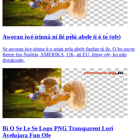
Aworan ìwé-ìrìnnà ní ilé pẹ̀lú abẹlẹ tí ó tọ́ (ọfẹ)
Ṣe aworan iwe-irinna ti o setan pẹlu abẹlẹ funfun ni ile. O bo awọn
ibeere fun Naijiria, AMẸRIKA, UK, ati EU. Irinṣẹ ọfẹ, ko nilo
iforukọsilẹ.
Bi O Ṣe Le Ṣe Logo PNG Transparent Lori
Ayelujara Fun Ọfẹ