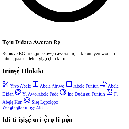
Tọju Didara Aworan Rẹ
Remove BG rii daju pe awọn aworan rẹ ni kikun iyẹn wọn ati
mimu, paapaa lẹhin yiyọ ẹhin kuro.
Irinṣẹ́ Olókìkí
Yiyọ Abẹlẹ
Abẹlẹ Airiwo
Abẹlẹ Funfun
Abẹlẹ
Didan
Yi Awọ Abẹlẹ Pada
Ipa Dudu ati Funfun
Fi
Abẹlẹ Kun
Sisẹ Lọpọlọpọ
Wo gbogbo irinṣẹ́ 238 →
Idi tí ìṣiṣẹ́-orí-ẹ̀rọ fi pọ̀n