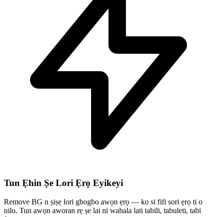
Tun Ẹhin Ṣe Lori Ẹrọ Eyikeyi
Remove BG n ṣiṣẹ lori gbogbo awọn ẹrọ — ko si fifi sori ẹrọ ti o
nilo. Tun awọn aworan rẹ ṣe lai ni wahala lati tabili, tabuleti, tabi