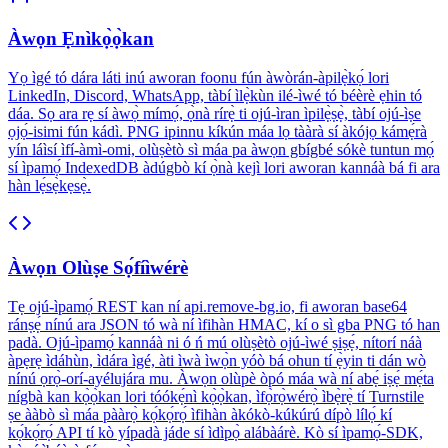
Àwọn Ẹnìkọ̀ọ̀kan
Yọ ìgé tó dára láti inú aworan foonu fún àwòrán-àpilẹ̀kọ́ lori
LinkedIn, Discord, WhatsApp, tàbí ìlẹ̀kùn ilé-ìwé tó béèrè ẹhin tó
dáa. Sọ ara rẹ sí àwọ̀ mímọ́, ọ̀nà rírẹ̀ ti ojú-ìran ìpilẹ̀ṣẹ̀, tàbí ojú-ìṣe
ọjọ́-isimi fún kádì. PNG ipinnu kíkún máa lọ tààrà sí àkójọ kámẹ́rà
yín láìsí ìfí-àmì-omi, olùṣètò sì máa pa àwọn gbígbé sókè tuntun mọ́
sí ìpamọ́ IndexedDB àdúgbò kí ọ̀nà kejì lori aworan kannáà bá fi ara
hàn lẹ́sẹ̀kẹsẹ̀.
Àwọn Olùṣe Sọ́fíìwérè
Tẹ ojú-ìpamọ́ REST kan ní api.remove-bg.io, fi aworan base64
ránṣẹ́ nínú ara JSON tó wà ní ìfihàn HMAC, kí o sì gba PNG tó han
padà. Ojú-ìpamọ́ kannáà ni ó ń mú olùṣètò ojú-ìwé ṣiṣẹ́, nítorí náà
àpẹrẹ ìdáhùn, ìdára ìgé, àti ìwà ìwọ̀n yóò bá ohun tí ẹ̀yin ti dán wò
nínú ọrọ̀-orí-ayélujára mu. Àwọn olùpè òpó máa wà ní abẹ́ iṣẹ́ mẹ́ta
nígbà kan kọ̀ọ̀kan lori tóókẹ́nì kọ̀ọ̀kan, ìfọ̀rọ̀wérọ̀ ìbẹ̀rẹ̀ tí Turnstile
ṣe ààbò sì máa pààrọ̀ kọ́kọ́rọ́ ìfihàn àkókò-kúkúrú dípò lílọ́ kí
kọ́kọ́rọ́ API tí kò yípadà jáde sí ìdìpọ̀ alábàárè. Kò sí ìpamọ́-SDK,