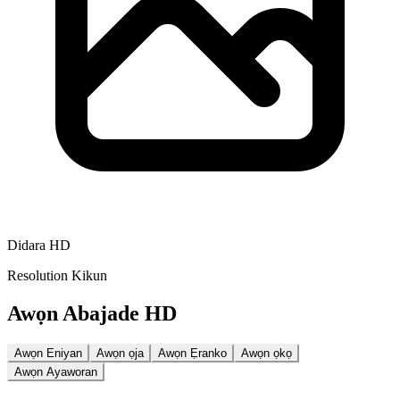
Didara HD
Resolution Kikun
Awọn Abajade HD
Awọn Eniyan
Awọn ọja
Awọn Ẹranko
Awọn ọkọ
Awọn Ayaworan