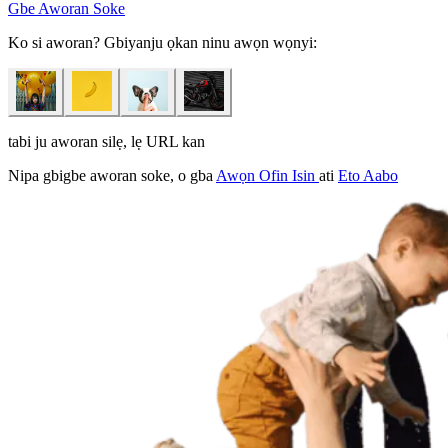
Gbe Aworan Soke
Ko si aworan? Gbiyanju ọkan ninu awọn wọnyi:
tabi ju aworan silẹ, lẹ URL kan
Nipa gbigbe aworan soke, o gba
Awọn Ofin Isin
ati
Eto Aabo