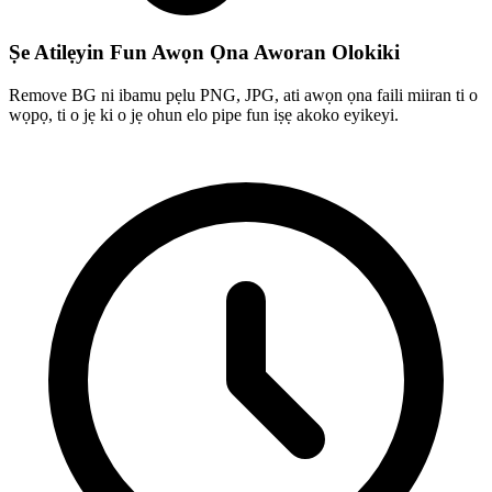
Ṣe Atilẹyin Fun Awọn Ọna Aworan Olokiki
Remove BG ni ibamu pẹlu PNG, JPG, ati awọn ọna faili miiran ti o
wọpọ, ti o jẹ ki o jẹ ohun elo pipe fun iṣẹ akoko eyikeyi.