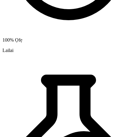
100% Ọfẹ
Lailai