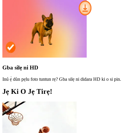
Gba silẹ ni HD
Inú ẹ̀ dùn pẹlu foto tuntun rẹ? Gba silẹ ni didara HD ki o si pin.
Jẹ Ki O Jẹ Tirẹ!