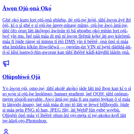
Àwọn Ojú-ọnà Ọkọ̀
Gbé ọkọ̀ kuro lori ojú-ọnà gbígba, ilẹ̀ ojú-iṣẹ́ ìtọ́jú, tàbí àwọn àyè ìbí
òjò, kí o sì gbé e sí ojú-ìṣe àpẹrẹ-pípaṣẹ́ mímọ́, ojú-ìṣe àwọ̀ àmì-iṣẹ́,
tàbí òfo ọ̀run láti àkójọpọ̀ àwòrán tó bá gbogbo ọkọ̀ míràn lori ojú-
ìwé yín mu. Ìgé náà máa di mú ní àwọn fírémù kẹ̀kẹ́ àti aṣọ kúrómù,
máa fi ìjáde ránṣẹ́ ní ipinnu tí ètò DMS yín ń béèrè, ọ̀nà òpó sì máa
gba ìmúdára kíkún ìfowóléwá — ọgọ́rùn-ún VIN ní ìṣẹ́jú dádídá-àti-
rì-sí láìsí ìsanwó-fún-aworan kan tàbí ìbéèrè ká̀dì-kírẹ́dítì láàrín ọ̀nà.
Olùpolówó Ọjà
Yọ àwọn ọjà, ọmọ-iṣẹ́, tàbí akolè akọ́kọ́ jáde láti inú ìbọn kan kí o sì
sọ wọ́n sí ojú-ìṣe ìpolóngo, banner gradient, ìgé OOH, tàbí onígun-
mẹ́rin sòsiọ́lì-payable. Awọ̀ àmì-iṣẹ́ máa fi ara pamọ́ lẹ́ẹ̀kan ó sì máa
lo látọ̀ọ́dọ̀ àpapọ̀, ìgé náà máa di mọ́ tó láti ṣe ìtẹ̀wé bílìbọ́ọ̀dù, ìjáde
sì máa pẹlu PNG tó han, JPEG fífẹ́, àti WebP fún ẹgbẹ́ wẹ́ẹ̀bù.
Olùṣètò òpó máa yí ìbéèrè ohun-ìní ọjọ́-mẹ́ta sí iṣẹ́-akoko-kọfí láti
iṣẹ́-ìdajì-ọjọ́-Photoshop.