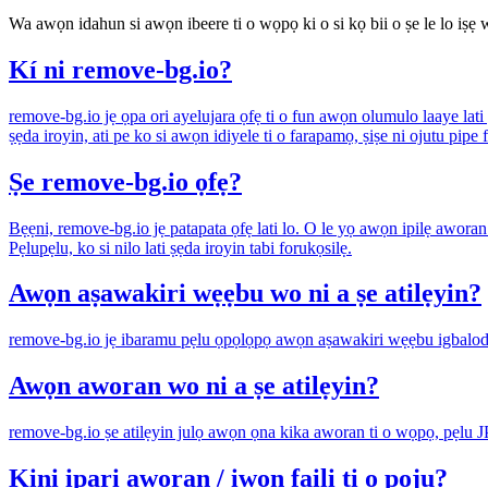
Wa awọn idahun si awọn ibeere ti o wọpọ ki o si kọ bii o ṣe le lo iṣẹ 
Kí ni remove-bg.io?
remove-bg.io jẹ ọpa ori ayelujara ọfẹ ti o fun awọn olumulo laaye lat
ṣẹda iroyin, ati pe ko si awọn idiyele ti o farapamọ, ṣiṣe ni ojutu pipe f
Ṣe remove-bg.io ọfẹ?
Bẹẹni, remove-bg.io jẹ patapata ọfẹ lati lo. O le yọ awọn ipilẹ awora
Pẹlupẹlu, ko si nilo lati ṣẹda iroyin tabi forukọsilẹ.
Awọn aṣawakiri wẹẹbu wo ni a ṣe atilẹyin?
remove-bg.io jẹ ibaramu pẹlu ọpọlọpọ awọn aṣawakiri wẹẹbu igbalode 
Awọn aworan wo ni a ṣe atilẹyin?
remove-bg.io ṣe atilẹyin julọ awọn ọna kika aworan ti o wọpọ, pẹlu 
Kini ipari aworan / iwọn faili ti o pọju?