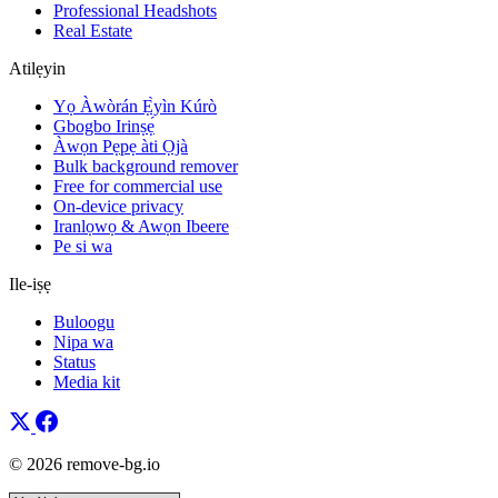
Professional Headshots
Real Estate
Atilẹyin
Yọ Àwòrán Ẹ̀yìn Kúrò
Gbogbo Irinṣẹ́
Àwọn Pẹpẹ àti Ọjà
Bulk background remover
Free for commercial use
On-device privacy
Iranlọwọ & Awọn Ibeere
Pe si wa
Ile-iṣẹ
Buloogu
Nipa wa
Status
Media kit
© 2026 remove-bg.io