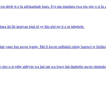
n abẹlẹ ti o fa aifọkanbalẹ kuro. Eyi mu imudara ẹwa oju ṣiṣẹ o si fa 
 àti ìlò àeniyan lọ́nà tó yẹ fún iriri iṣẹ ti o ni igbẹkẹle.
ati yago fun awọn iyanjẹ. Má fi àwọn oníbàárà oúnjẹ ìsanwó rẹ lórúkọ à
 riso o si ẹgbẹ atilẹyin wa lati ran wa lọwọ lati daabobo awọn olumul