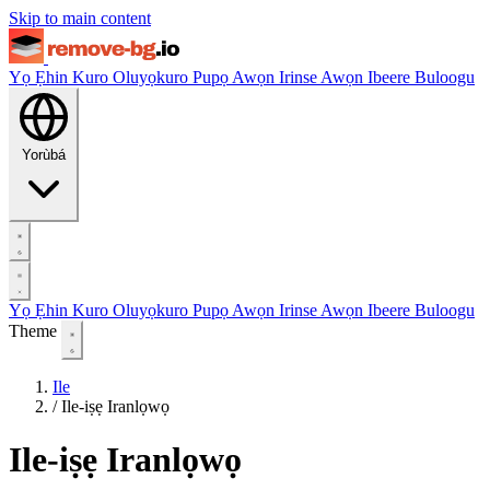
Skip to main content
Yọ Ẹhin Kuro
Oluyọkuro Pupọ
Awọn Irinse
Awọn Ibeere
Buloogu
Yorùbá
Yọ Ẹhin Kuro
Oluyọkuro Pupọ
Awọn Irinse
Awọn Ibeere
Buloogu
Theme
Ile
/
Ile-iṣẹ Iranlọwọ
Ile-iṣẹ Iranlọwọ