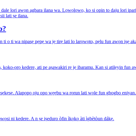
.io dale lori awọn agbara ilana wa. Lọwọlọwọ, ko si opin to daju lori ipar
i lati ṣe ilana.
o?
i o ti wa nipasẹ pẹpẹ wa jẹ tirẹ lati lo larọwọto, pẹlu fun awọn iṣẹ a
a, koko-ọrọ kedere, ati pe aṣawakiri rẹ jẹ ibaramu. Kan si atilẹyin fun 
n lẹsẹkẹsẹ. Alapọpọ oju opo wẹẹbu wa rọrun lati wọle fun gbogbo eniyan.
wọsi ni kedere. A n ṣe iṣeduro òfin ìkọkọ àti ìgbètòun dákẹ.