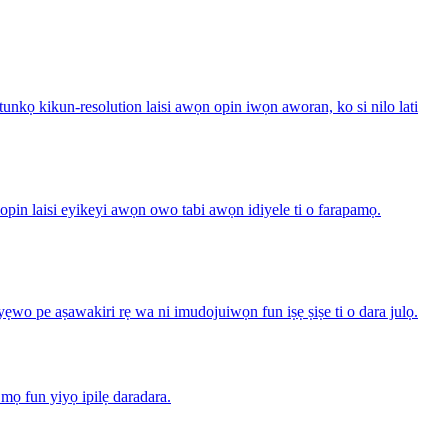
unkọ kikun-resolution laisi awọn opin iwọn aworan, ko si nilo lati
lopin laisi eyikeyi awọn owo tabi awọn idiyele ti o farapamọ.
wo pe aṣawakiri rẹ wa ni imudojuiwọn fun iṣẹ ṣiṣe ti o dara julọ.
mọ fun yiyọ ipilẹ daradara.