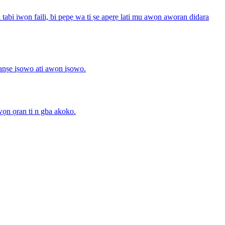
i tabi iwọn faili, bi pẹpẹ wa ti ṣe apẹrẹ lati mu awọn aworan didara
kanṣe iṣowo ati awọn iṣowo.
awọn ọran ti n gba akoko.