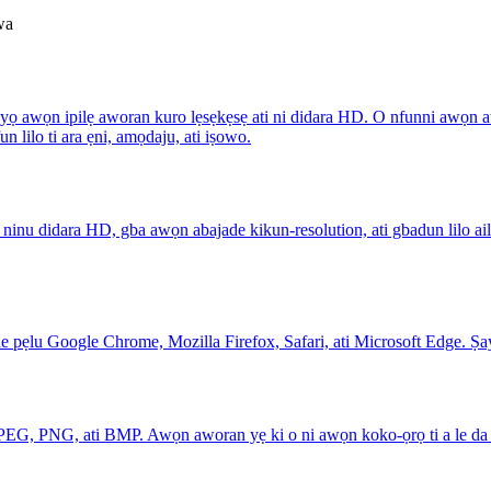
wa
i yọ awọn ipilẹ aworan kuro lẹsẹkẹsẹ ati ni didara HD. O nfunni awọn at
un lilo ti ara ẹni, amọdaju, ati iṣowo.
n ninu didara HD, gba awọn abajade kikun-resolution, ati gbadun lilo ai
pẹlu Google Chrome, Mozilla Firefox, Safari, ati Microsoft Edge. Ṣayẹ
JPEG, PNG, ati BMP. Awọn aworan yẹ ki o ni awọn koko-ọrọ ti a le da 