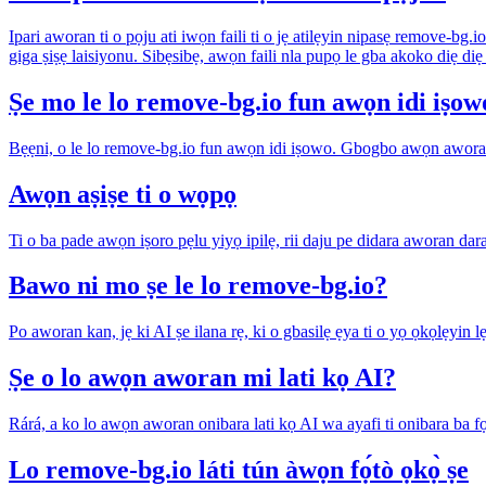
Ipari aworan ti o pọju ati iwọn faili ti o jẹ atilẹyin nipasẹ remove-bg
giga ṣiṣẹ laisiyonu. Sibẹsibẹ, awọn faili nla pupọ le gba akoko diẹ diẹ si
Ṣe mo le lo remove-bg.io fun awọn idi iṣow
Bẹẹni, o le lo remove-bg.io fun awọn idi iṣowo. Gbogbo awọn aworan t
Awọn aṣiṣe ti o wọpọ
Ti o ba pade awọn iṣoro pẹlu yiyọ ipilẹ, rii daju pe didara aworan dar
Bawo ni mo ṣe le lo remove-bg.io?
Po aworan kan, jẹ ki AI ṣe ilana rẹ, ki o gbasilẹ ẹya ti o yọ ọkọlẹyi
Ṣe o lo awọn aworan mi lati kọ AI?
Rárá, a ko lo awọn aworan onibara lati kọ AI wa ayafi ti onibara ba fọ
Lo remove-bg.io láti tún àwọn fọ́tò ọkọ̀ ṣe