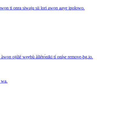
awọn ti onra siwaju sii lori awọn aaye ipolowo.
wọn ojúlé wẹẹbù àìlétọ́niki tí oníṣe remove-bg.io.
o wa.