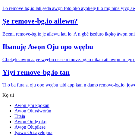
Lo remove-bg.io lati ṣẹda awọn fọto ọkọ ayọkẹlẹ ti o mọ nipa yiyọ awọ
Ṣe remove-bg.io ailewu?
Bẹẹni, remove-bg.io jẹ ailewu lati lo. A n gbé iṣeduro ìkọkọ àwọn onibara
Ibanujẹ Awọn Oju opo wẹẹbu
Gbẹkẹle awọn aaye wẹẹbu osise remove-bg.io nikan ati awọn iru ẹrọ l
Yíyí remove-bg.io tan
Ti o ba fura si oju opo wẹẹbu tabi app kan n damo remove-bg.io, jọwọ
Kọ sii
Awọn Ẹni kọọkan
Awọn Oluyàwòrán
Titaja
Awọn Onilẹ ọkọ
Awọn Olupilese
Iṣowo Ori-ayelujara