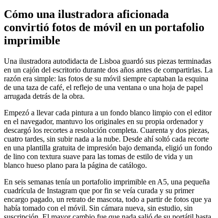
Cómo una ilustradora aficionada
convirtió fotos de móvil en un portafolio
imprimible
Una ilustradora autodidacta de Lisboa guardó sus piezas terminadas
en un cajón del escritorio durante dos años antes de compartirlas. La
razón era simple: las fotos de su móvil siempre captaban la esquina
de una taza de café, el reflejo de una ventana o una hoja de papel
arrugada detrás de la obra.
Empezó a llevar cada pintura a un fondo blanco limpio con el editor
en el navegador, mantuvo los originales en su propia ordenador y
descargó los recortes a resolución completa. Cuarenta y dos piezas,
cuatro tardes, sin subir nada a la nube. Desde ahí soltó cada recorte
en una plantilla gratuita de impresión bajo demanda, eligió un fondo
de lino con textura suave para las tomas de estilo de vida y un
blanco hueso plano para la página de catálogo.
En seis semanas tenía un portafolio imprimible en A5, una pequeña
cuadrícula de Instagram que por fin se veía curada y su primer
encargo pagado, un retrato de mascota, todo a partir de fotos que ya
había tomado con el móvil. Sin cámara nueva, sin estudio, sin
suscripción. El mayor cambio fue que nada salió de su portátil hasta