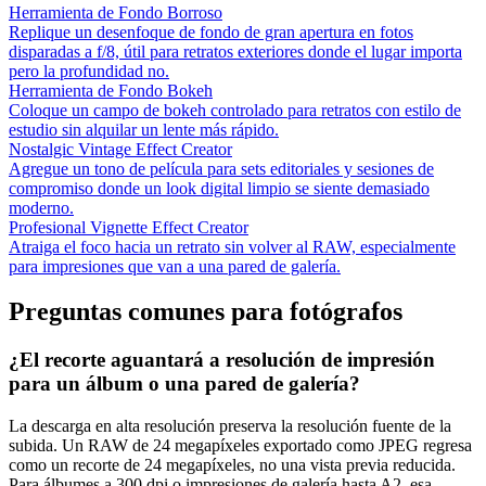
Herramienta de Fondo Borroso
Replique un desenfoque de fondo de gran apertura en fotos
disparadas a f/8, útil para retratos exteriores donde el lugar importa
pero la profundidad no.
Herramienta de Fondo Bokeh
Coloque un campo de bokeh controlado para retratos con estilo de
estudio sin alquilar un lente más rápido.
Nostalgic Vintage Effect Creator
Agregue un tono de película para sets editoriales y sesiones de
compromiso donde un look digital limpio se siente demasiado
moderno.
Profesional Vignette Effect Creator
Atraiga el foco hacia un retrato sin volver al RAW, especialmente
para impresiones que van a una pared de galería.
Preguntas comunes para fotógrafos
¿El recorte aguantará a resolución de impresión
para un álbum o una pared de galería?
La descarga en alta resolución preserva la resolución fuente de la
subida. Un RAW de 24 megapíxeles exportado como JPEG regresa
como un recorte de 24 megapíxeles, no una vista previa reducida.
Para álbumes a 300 dpi o impresiones de galería hasta A2, esa