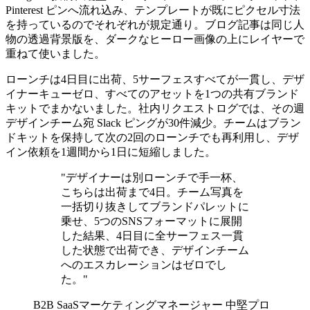
Pinterest ピンへ流れ込み、テンプレートが既にピクセル寸法
を持っているのでそれぞれが規定通り。ブログ記事は同じ人
物の透過背景版を、ダークなヒーロー画像の上にレイヤーで
重ねて使いました。
ローンチは4日目に出荷、5サーフェスすべてが一貫し、デザ
イナーキューゼロ、すべてのアセットを1つの共有ブランド
キットでまかないました。社内リクエストログでは、その週
デザインチーム宛 Slack ピングが30件減少。チームはブラン
ドキットを保持して次の2回のローンチでも再利用し、デザ
イン依頼を1週間から1日に短縮しました。
"デザイナーは別ローンチで手一杯、
こちらは出荷まで4日。チーム写真を
一括切り抜きしてブランドパレットに
乗せ、5つのSNSフォーマットに展開
した結果、4日目に全サーフェス一貫
した状態で出荷でき、デザインチーム
へのエスカレーションはゼロでし
た。"
B2B SaaSマーケティングマネージャー
中堅プロ