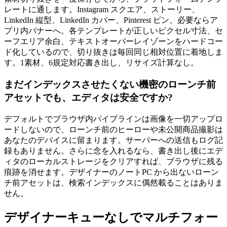
レートに通します。Instagram スクエア、ストーリー、
LinkedIn 縦型、LinkedIn カバー、Pinterest ピン、必要ならア
プリ内バナーへ。各テンプレートが正しいピクセル寸法、セ
ーフエリア余白、テキストオーバーレイゾーンをハードコー
ド化しているので、切り抜きは毎回同じ相対位置に着地しま
す。1素材、6規定対応書き出し、リサイズ計算なし。
まだインデックスさせたくない機密のローンチ前
アセットでも、エディタは安全ですか?
デフォルトでブラウザ内パイプラインは画像を一切アップロ
ードしないので、ローンチ前のヒーローや未公開商品撮影は
あなたのデバイスに留まります。サーバーへの送信もログ記
録もありません。さらに念を入れるなら、書き出し後にエデ
ィタのローカルストレージをクリアすれば、ブラウザに残る
痕跡を消せます。デザイナーのノートPC から出ないローン
チ前アセットは、検索インデックスに偶然載ることはありま
せん。
デザイナーキューなしでマルチフォー