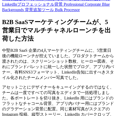
LinkedInプロフェッショナル背景
Professional Corporate Blue
Backgrounds
背景追加ツール
Bulk Processor
B2B SaaSマーケティングチームが、5
営業日でマルチチャネルローンチを出
荷した方法
中堅B2B SaaS 企業の4人マーケティングチームに、5営業日
後の機能ローンチが控えていました。プロダクトチームから
渡されたのは、スクリーンショット数枚、ヒーロー図表、そ
れにブランドパレットに統一した状態でブログ、アプリ内バ
ナー、有料SNS3フォーマット、LinkedIn告知に出すべきスタ
イル化されたチームメンバー写真でした。
アセットごとにデザイナーをキューイングするのではなく、
チームは一度ですべての写真をエディタで一括処理しまし
た。各ポートレートを切り抜き、LinkedIn 用にはブランドの
フラットなチャコール背景、アプリ内バナー用にはブランド
のグラデーション背景に配置。同じ素材写真がスクエアの
Instagram 投稿、縦型ストーリー、LinkedIn カバークロップ、