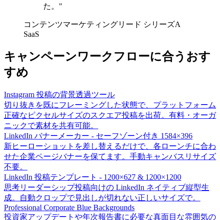
た。"
コンテンツマーケティングリード
シリーズA
SaaS
キャンペーンワークフローに合うおす
すめ
Instagram 投稿の背景透過ツール
切り抜きを既にフレーミングした状態で、プラットフォーム
正確なピクセルサイズのスクエア投稿を出荷。有料・オーガ
ニックで素材を共有可能。
LinkedIn バナーメーカー - セーフゾーン付き 1584×396
新ヒーローショットを差し替えるだけで、各ローンチに合わ
せた企業ページバナーを保てます。手動キャンバスリサイズ
不要。
LinkedIn 投稿テンプレート - 1200×627 & 1200×1200
思考リーダーシップ投稿向けの LinkedIn ネイティブ縦型生
成。自動クロップで見出しが切れない正しいサイズで。
Professional Corporate Blue Backgrounds
投資家アップデートや年次報告書に必要な真面目な雰囲気の