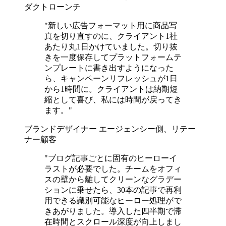
ダクトローンチ
"新しい広告フォーマット用に商品写
真を切り直すのに、クライアント1社
あたり丸1日かけていました。切り抜
きを一度保存してプラットフォームテ
ンプレートに書き出すようになった
ら、キャンペーンリフレッシュが1日
から1時間に。クライアントは納期短
縮として喜び、私には時間が戻ってき
ます。"
ブランドデザイナー
エージェンシー側、リテー
ナー顧客
"ブログ記事ごとに固有のヒーローイ
ラストが必要でした。チームをオフィ
スの壁から離してクリーンなグラデー
ションに乗せたら、30本の記事で再利
用できる識別可能なヒーロー処理がで
きあがりました。導入した四半期で滞
在時間とスクロール深度が向上しまし