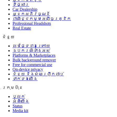
ទីផ្សារ
Car Dealership
អ្នកអភិវឌ្ឍន៍
ពាណិជ្ជកម្មអេឡិចត្រូនិក
Professional Headshots
Real Estate
ជំនួយ
លុបផ្ទៃខាងក្រោយ
ឧបករណ៍ទាំងអស់
Platforms & Marketplaces
Bulk background remover
Free for commercial use
On-device privacy
ជំនួយ និងសំណួរញឹកញាប់
ទាក់ទងយើង
ក្រុមហ៊ុន
ប្លក់
អំពីយើង
Status
Media kit