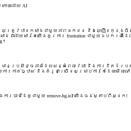
្រោយដោយ AI
ered ដែលត្រូវបានកសាងជាមួយភាពឯកជន និងល្បឿនក្នុងច
ោយសារតែយើងគួរការ frustration ជាមួយឧបករណ៍ដែលមានក
ng។
វៃ មានប្រសិទ្ធភាពដែលសន្សំពេលវេលា និងការខិតខំរ
ារកាត់ច្បាស់ និងគំរូជាច្រើនសម្រាប់ការកែដែលមើលទៅដ
ចាប់ដៃគូជាមួយ remove-bg.io? យើងចង់ស្តាប់ពីអ្នក!