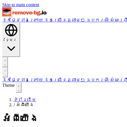
Skip to main content
ដកផ្ទៃខាងក្រោយ
ដកច្រើនភ្លាមៗ
ឧបករណ៍
សំណួរញ
ខ្មែរ
ដកផ្ទៃខាងក្រោយ
ដកច្រើនភ្លាមៗ
ឧបករណ៍
សំណួរញ
Theme
ទំព័រដើម
/
អំពីយើង
អំពីយើង