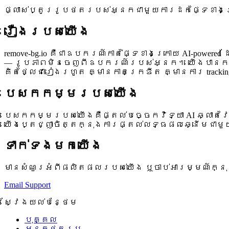
ផ្លាស់ប្តូររូបថតរបស់អ្នកជាមួយការដកផ្ទៃខាងក
រឿងរបស់យើង
remove-bg.io គឺជាឧបករណ៍កាត់ផ្ទៃខាងក្រោយ AI-pow
— រូបភាពមិនចេញពីឧបករណ៍របស់អ្នក។ យើងបានកសាងវាដ
គិតថ្លៃជារៀងរហូត គ្មានកាតក្រេឌីត គ្មានការ tracki
បេសកកម្មរបស់យើង
បេសកកម្មរបស់យើងគឺផ្តល់បច្ចេកវិទ្យា AI ឆ្លាត
យើងប្តេជ្ញាចិត្តក្នុងការផ្តល់លទ្ធផលឆ្នើមជាមួយក
ទាក់ទងមកយើង
មានសំណួរអំពីផលិតផលរបស់យើង ឬចាប់អារម្មណ៍ក្នុងការ
Email Support
ស្វែងយល់បន្ថែម
បុគ្គល
អ្នកថតរូប