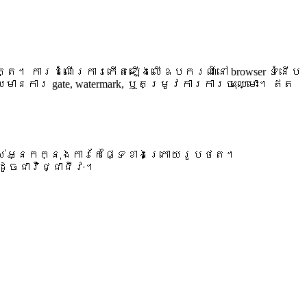
ិត្ត។ ការដំណើរការកើតឡើងលើឧបករណ៍នៅ browser ទំនើប
ារ gate, watermark, ឬតម្រូវការការចុះឈ្មោះ។ ឥត
បស់អ្នកក្នុងការកែផ្ទៃខាងក្រោយរូបថត។
ូចជាវិជ្ជាជីវៈ។