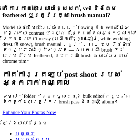
តើការកាត់ដោះស្រាយខ្សែសក់, veil និងគែម
feathered ឬត្រូវរក្សា brush manual?
Model លំនាំដើមដោះស្រាយខ្សែសក់ flowing និង veil លើផ្ទៃ
ខាងក្រោយ contrast បានល្អ ប៉ុន្តែខណៈដែលអ្នកធ្លាក់ទៅ
ផ្ទៃខាងក្រោយ messy (ស្លឹកឈើ, ខ្មៅ-ខៀវ, white wedding
dress លើ snow), brush manual ត្រូវការ ៣០-៦០ វិនាទីនៅ
តាមរូបភាពដើម្បីសម្អាត — ឧបករណ៍ brush ទន់
សម្រាប់គែម feathered, ឧបករណ៍ brush ច្បាស់សម្រាប់
chrome trim។
កាត់ការត្រឡប់ post-shoot របស់
អ្នកពាក់កណ្តាល
ទម្លាក់ folder ការថតចូលក្នុង bulk editor កែរូបភាព
តិចតួចដែលត្រូវការ brush pass និងផ្ញើ album។
Enhance Your Photos Now
ស្វែងយល់បន្ថែម
បុគ្គល
អ្នកថតរូប