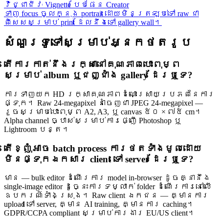
វិជ្ជាជីវៈ Vignette បែបផែន Creator
ទាញ focus ចូលក្នុង portrait ដោយមិនត្រឡប់ទៅ raw ជា
ពិសេសសម្រាប់ print ដែលនឹងទៅ gallery wall។
សំណួរទូទៅសម្រាប់អ្នកថតរូប
តើការកាត់នឹងរក្សានៅគុណភាពបោះពុម្ព
សម្រាប់ album ឬជញ្ជាំង gallery ដែរឬទេ?
ការទាញយក HD រក្សាគុណភាពដំណោះស្រាយប្រភពនៃការ
ផ្ទុក។ Raw 24-megapixel នាំចេញជា JPEG 24-megapixel —
រួចសម្រាប់បោះពុម្ព A2, A3, ឬ canvas ៥០ × ៧៥ cm។
Alpha channel ច្បាស់សម្រាប់ការផ្ញើ Photoshop ឬ
Lightroom បន្ត។
តើខ្ញុំអាច batch process ការថតទាំងមូលដោយ
មិនផ្ទុកឯកសារ client ទៅ server ដែរឬទេ?
មាន — bulk editor ដំណើរការ model in-browser ដូចគ្នានឹង
single-image editor ដូច្នេះការទម្លាក់ folder ដំណើរការនៅលើ
ឧបករណ៍ទាំងស្រុង។ Raw client ឯកជន — គ្មានការ
upload ទៅ server, គ្មាន AI training, គ្មានការ caching។
GDPR/CCPA compliant សម្រាប់ការងារ EU/US client។