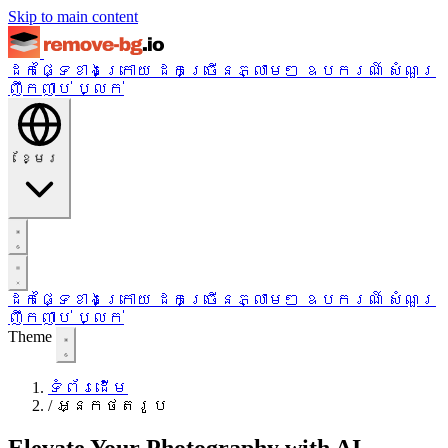
Skip to main content
ដកផ្ទៃខាងក្រោយ
ដកច្រើនភ្លាមៗ
ឧបករណ៍
សំណួរ
ញឹកញាប់
ប្លក់
ខ្មែរ
ដកផ្ទៃខាងក្រោយ
ដកច្រើនភ្លាមៗ
ឧបករណ៍
សំណួរ
ញឹកញាប់
ប្លក់
Theme
ទំព័រដើម
/
អ្នកថតរូប
Elevate Your Photography with AI-