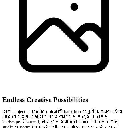
Endless Creative Possibilities
ដាក់ subject របស់អ្នកនៅលើ backdrop ណាមួយដែលអាចគិត
បានយ៉ាងងាយស្រួល។ មិនថាអ្នកកំពុងបង្កើត
landscape ដ៏ surreal, ការថតផលិតផលគុណភាពកម្រិត
studio ឬ portrait ដែលចាប់អារម្មណ៍ទេ ឧបករណ៍របស់