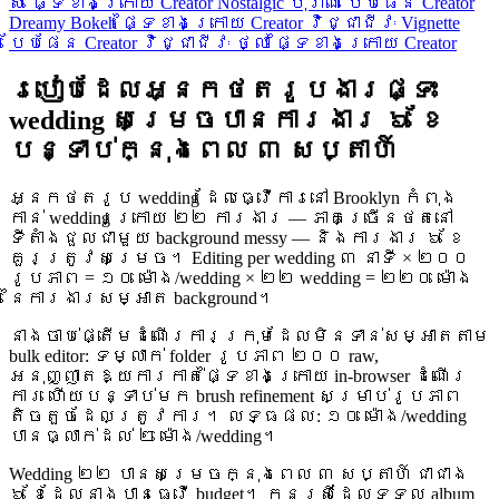
ស ផ្ទៃខាងក្រោយ Creator
Nostalgic បុរាណ បែបផែន Creator
Dreamy Bokeh ផ្ទៃខាងក្រោយ Creator
វិជ្ជាជីវៈ Vignette
បែបផែន Creator
វិជ្ជាជីវៈ ថ្លា ផ្ទៃខាងក្រោយ Creator
របៀបដែលអ្នកថតរូបងារផ្ទះ
wedding សម្រេចបានការងារ ៦ ខែ
បន្ទាប់ក្នុងពេល ៣ សប្តាហ៍
អ្នកថតរូប wedding ដែលធ្វើការនៅ Brooklyn កំពុង
កាន់ wedding ក្រោយ ២២ ការងារ — ភាគច្រើនថតនៅ
ទីតាំងជួលជាមួយ background messy — និងការងារ ៦ ខែ
គួរត្រូវសម្រេច។ Editing per wedding ៣ នាទី × ២០០
រូបភាព = ១០ ម៉ោង/wedding × ២២ wedding = ២២០ ម៉ោង
នៃការងារសម្អាត background។
នាងចាប់ផ្តើមដំណើរការក្រុមដែលមិនទាន់សម្អាតតាម
bulk editor: ទម្លាក់ folder រូបភាព ២០០ raw,
អនុញ្ញាតឱ្យការកាត់ផ្ទៃខាងក្រោយ in-browser ដំណើរ
ការ ហើយបន្ទាប់មក brush refinement សម្រាប់រូបភាព
តិចតួចដែលត្រូវការ។ លទ្ធផល: ១០ ម៉ោង/wedding
បានធ្លាក់ដល់ ២ ម៉ោង/wedding។
Wedding ២២ បានសម្រេចក្នុងពេល ៣ សប្តាហ៍ ជាជាង
៦ ខែដែលនាងបានធ្វើ budget។ កូនស្រីដែលទទួល album