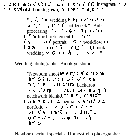
របស់ពួកគេឆាប់ៗបានចែករំលែកវានៅលើ Instagram ដែល
បាននាំទៅការ booking ៤ ផ្សេងទៀតក្នុងខែ។
"ខ្ញុំមាន wedding ២២ ក្រោយ ហើយ
ក្រុមគ្រួសារគឺ bottleneck។ Bulk
processing ការកាត់ផ្ទៃខាងក្រោយ
ហើយ brush refinement សម្រាប់
ខ្សែសក់នៅ portrait ច្រឹប workflow ៣
ខែទៅ ៣ សប្តាហ៍។ ឥឡូវខ្ញុំ book
wedding ៤ ផ្សេងទៀតក្នុងខែ។"
Wedding photographer
Brooklyn studio
"Newborn shoot កើតឡើងកន្លែងណា
ក៏ដោយដែលទារកស្ងប់ ដែលជា
ធម្មតាមិនមែននៅលើ backdrop
របស់ខ្ញុំ។ ការលើកទារកចេញពី
patchwork blanket ហើយទម្លាក់នៅលើ
ផ្ទៃខាងក្រោយ neutral បានធ្វើឱ្យ
portfolio របស់ខ្ញុំមើលទៅឯក
សណ្ឋាន — ទោះបីជាការថតដើម
ស្ថិតនៅកន្លែងគ្មានរបៀប
ក៏ដោយ។"
Newborn portrait specialist
Home-studio photographer