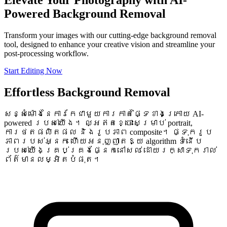
Powered Background Removal
Transform your images with our cutting-edge background removal
tool, designed to enhance your creative vision and streamline your
post-processing workflow.
Start Editing Now
Effortless Background Removal
សន្សំម៉ោងនៃការកែជាមួយការកាត់ផ្ទៃខាងក្រោយ AI-
powered របស់យើង។ ល្អឥតខ្ចោះសម្រាប់ portrait,
ការថតផលិតផល និងរូបភាព composite។ ផ្ទុករូប
ភាពរបស់អ្នក ហើយអនុញ្ញាតឱ្យ algorithm ទំនើប
របស់យើងគ្រប់គ្រងផ្នែកនៅសល់ ដោយរក្សាទុករាល់
ព័ត៌មានលម្អិតបំផុត។