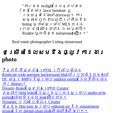
"ការថត twilight នៃបន្ទប់ទទេ
តែងតែមាន lawn furniture ឬ
រថយន្តដែលនៅ driveway។ ការ
សម្អាតពួកវាចេញពីព្រលឹមនិង
listing ច្បាស់សម្រាប់ MLS ក្នុង
ពេល ៤៨ ម៉ោងជាជាង ១ សប្តាហ៍។
Realtor ចូលចិត្ត turnaround លឿន។"
Real estate photographer
Listing turnaround
ជម្រើសដែលសមនឹងផ្លូវការងារ
photo
វិជ្ជាជីវៈ ផ្ទៃខាងក្រោយ ព្រិល បែបផែន
Replicate wide-aperture background blur នៅរូបភាពដែលថតនៅ
f/8, មានប្រយោជន៍សម្រាប់ outdoor portrait ដែលទីតាំងមាន
ការ distract។
Dreamy Bokeh ផ្ទៃខាងក្រោយ Creator
ទម្លាក់ field bokeh ដែលគ្រប់គ្រងសម្រាប់ studio-style
portrait ដោយមិនជួល lens លឿនជាង។
Nostalgic បុរាណ បែបផែន Creator
បន្ថែម film tone សម្រាប់ editorial set និង engagement
session ដែល digital-clean look មើលទៅទំនើបពេក។