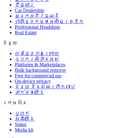
ទីផ្សារ
Car Dealership
អ្នកអភិវឌ្ឍន៍
ពាណិជ្ជកម្មអេឡិចត្រូនិក
Professional Headshots
Real Estate
ជំនួយ
លុបផ្ទៃខាងក្រោយ
ឧបករណ៍ទាំងអស់
Platforms & Marketplaces
Bulk background remover
Free for commercial use
On-device privacy
ជំនួយ និងសំណួរញឹកញាប់
ទាក់ទងយើង
ក្រុមហ៊ុន
ប្លក់
អំពីយើង
Status
Media kit