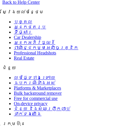
Back to Help Center
ស្វែងយល់បន្ថែម
បុគ្គល
អ្នកថតរូប
ទីផ្សារ
Car Dealership
អ្នកអភិវឌ្ឍន៍
ពាណិជ្ជកម្មអេឡិចត្រូនិក
Professional Headshots
Real Estate
ជំនួយ
លុបផ្ទៃខាងក្រោយ
ឧបករណ៍ទាំងអស់
Platforms & Marketplaces
Bulk background remover
Free for commercial use
On-device privacy
ជំនួយ និងសំណួរញឹកញាប់
ទាក់ទងយើង
ក្រុមហ៊ុន