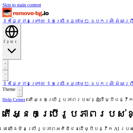
Skip to main content
ដកផ្ទៃខាងក្រោយ
ដកច្រើនភ្លាមៗ
ឧបករណ៍
សំណួរញ
ខ្មែរ
ដកផ្ទៃខាងក្រោយ
ដកច្រើនភ្លាមៗ
ឧបករណ៍
សំណួរញ
Theme
Help Center
/
តើអ្នកប្រើរូបភាពរបស់ខ្ញុំដើម្បីបង្វឹក 
តើអ្នកប្រើរូបភាពរបស់ខ្ញុ
ទេ យើងមិនប្រើរូបភាពអតិថិជនដើម្បីបង្វឹក AI របស