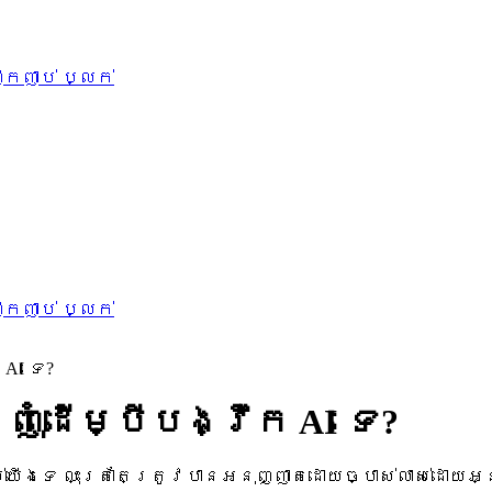
ឹកញាប់
ប្លក់
ឹកញាប់
ប្លក់
AI ទេ?
ំដើម្បីបង្វឹក AI ទេ?
់យើងទេ លុះត្រាតែត្រូវបានអនុញ្ញាតដោយច្បាស់លាស់ដោ