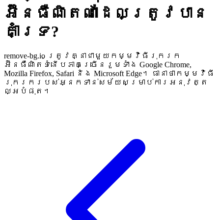
អ៊ីនធឺណិតណាដែលត្រូវបាន
គាំទ្រ?
remove-bg.io ត្រូវគ្នាជាមួយកម្មវិធីរុករក
អ៊ីនធឺណិតទំនើបភាគច្រើនរួមទាំង Google Chrome,
Mozilla Firefox, Safari និង Microsoft Edge។ ធានាថាកម្មវិធី
រុករករបស់អ្នកទាន់សម័យសម្រាប់ការអនុវត្ត
ល្អបំផុត។