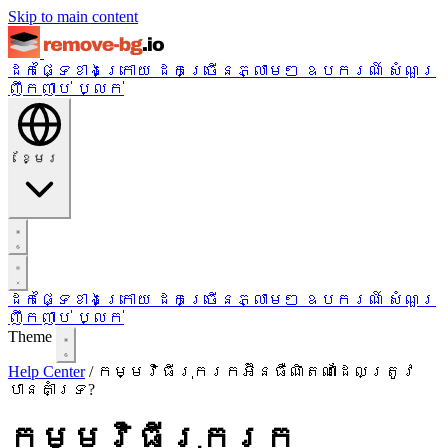
Skip to main content
ដកផ្ទៃខាងក្រោយ
ដកច្រើនភ្លាមៗ
ឧបករណ៍
សំណួរ
ញឹកញាប់
ប្លក់
ខ្មែរ
ដកផ្ទៃខាងក្រោយ
ដកច្រើនភ្លាមៗ
ឧបករណ៍
សំណួរ
ញឹកញាប់
ប្លក់
Theme
Help Center
/
កម្មវិធីរុករកអ៊ីនធឺណិតណាដែលត្រូវ
បានគាំទ្រ?
កម្មវិធីរុករក