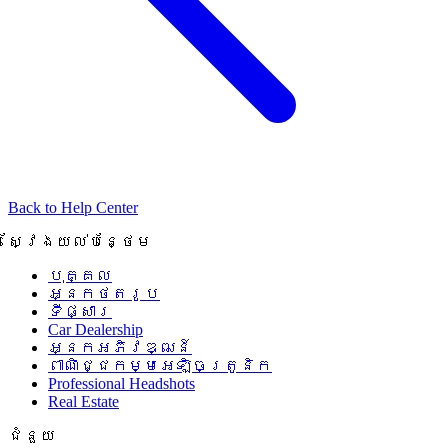
Back to Help Center
ស្វែងយល់បន្ថែម
បុគ្គល
អ្នកថតរូប
ទីផ្សារ
Car Dealership
អ្នកអភិវឌ្ឍន៍
ពាណិជ្ជកម្មអេឡិចត្រូនិក
Professional Headshots
Real Estate
ជំនួយ