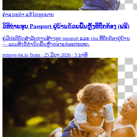
ຄຳແນະນຳ
ແກ້ໄຂຮູບພາບ
ວິທີຖ່າຍຮູບ Passport ຢູ່ບ້ານດ້ວຍພື້ນຫຼັງທີ່ຖືກຕ້ອງ (ຟຣີ)
ຄູ່ມືປະຕິບັດສຳລັບການສ້າງຮູບ passport ແລະ visa ທີ່ຖືກຕ້ອງຢູ່ບ້ານ
— ລວມທັງຂໍ້ກຳນົດພື້ນຫຼັງຂອງແຕ່ລະປະເທດ.
remove-bg.io Team
·
25 ມີນາ 2026
·
5 ນາທີ