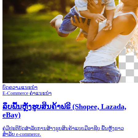
ບົດຄວາມແນະນຳ
E-Commerce
ຄຳແນະນຳ
ລຶບພື້ນຫຼັງຮູບສິນຄ້າຟຣີ (Shopee, Lazada,
eBay)
ຄູ່ມືປະຕິບັດສຳລັບການສ້າງຮູບສິນຄ້າແບບມືອາຊີບ ພື້ນຫຼັງຂາວ
ສຳລັບ e-commerce.