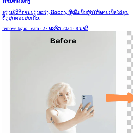
ການຕົດແຕ່ງ
ຮຽນຮູ້ວິທີການປ່ຽນແປງ, ຕົດແຕ່ງ, ຫຼືເພີ່ມພື້ນຫຼັງໃຫ້ພາບເພື່ອໄດ້ຮູບ
ທີ່ດູສຸດສວຍສະເດັ່ນ.
remove-bg.io Team
·
27 ພະຈິກ 2024
·
8 ນາທີ