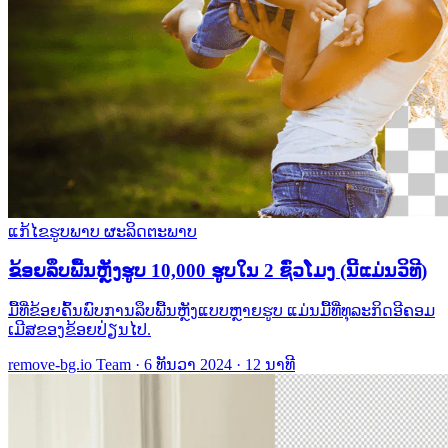
ແກ້ໄຂຮູບພາບ
ຜະລິດຕະພາບ
ຂ້ອຍລຶບພື້ນຫຼັງຮູບ 10,000 ຮູບໃນ 2 ຊົ່ວໂມງ (ນີ້ແມ່ນວິທີ)
ມື້ທີ່ຂ້ອຍຄົ້ນພົບການລຶບພື້ນຫຼັງແບບຫຼາຍຮູບ ແມ່ນມື້ທີ່ທຸລະກິດອີຄອມ
ເມີສຂອງຂ້ອຍປ່ຽນໄປ.
remove-bg.io Team
·
6 ທັນວາ 2024
·
12 ນາທີ