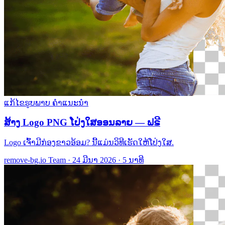
ແກ້ໄຂຮູບພາບ
ຄຳແນະນຳ
ສ້າງ Logo PNG ໂປ່ງໃສອອນລາຍ — ຟຣີ
Logo ເຈົ້າມີກ່ອງຂາວອ້ອມ? ນີ້ແມ່ນວິທີເຮັດໃຫ້ໂປ່ງໃສ.
remove-bg.io Team
·
24 ມີນາ 2026
·
5 ນາທີ