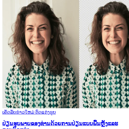
ເຄັດລັບຂ່າວໃຫມ່
ຕົດແຕ່ງຮູບ
ປ່ຽນຮູບພາບຂອງທ່ານດ້ວຍການປ່ຽນແບບພື້ນຫຼັງແລະ