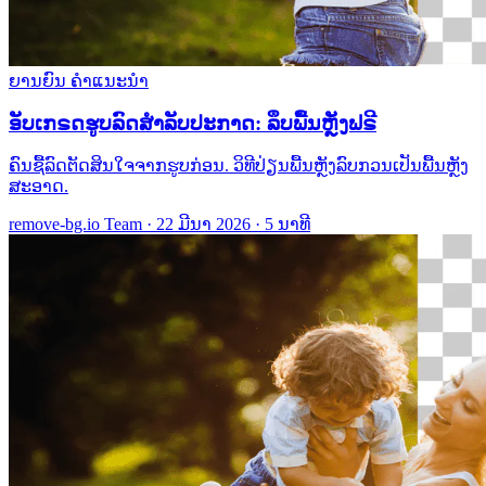
ຍານຍົນ
ຄຳແນະນຳ
ອັບເກຣດຮູບລົດສຳລັບປະກາດ: ລຶບພື້ນຫຼັງຟຣີ
ຄົນຊື້ລົດຕັດສິນໃຈຈາກຮູບກ່ອນ. ວິທີປ່ຽນພື້ນຫຼັງລົບກວນເປັນພື້ນຫຼັງ
ສະອາດ.
remove-bg.io Team
·
22 ມີນາ 2026
·
5 ນາທີ