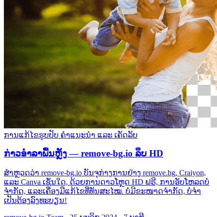
ການແກ້ໄຂຮູບປັບ
ຄໍາແນະນໍາ ແລະ ເຄັດລັບ
ກ່າວອຳລາພື້ນຫຼັງ — remove-bg.io ລຶບ HD
ສໍາຫຼວດວ່າ remove-bg.io ບັນຈຸກ່າງການຢ່າງ remove.bg, Craiyon,
ແລະ Canva ເຊັ່ນໃດ, ດ້ວຍການດາວໂຫຼດ HD ຟຣີ, ການອັບໂຫລດບໍ່
ຈໍາກັດ, ແລະເຄື່ອງມືແກ້ໄຂທີ່ທັນສະໄໝ. ບໍ່ມີຂະໜາດຈໍາກັດ, ບໍ່ຈໍາ
ເປັນຕ້ອງລົງທະບຽນ!