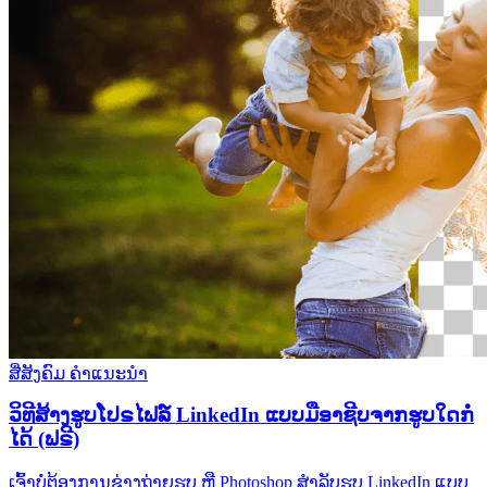
ສື່ສັງຄົມ
ຄຳແນະນຳ
ວິທີສ້າງຮູບໂປຣໄຟລ໌ LinkedIn ແບບມືອາຊີບຈາກຮູບໃດກໍ່
ໄດ້ (ຟຣີ)
ເຈົ້າບໍ່ຕ້ອງການຊ່າງຖ່າຍຮູບ ຫຼື Photoshop ສຳລັບຮູບ LinkedIn ແບບ