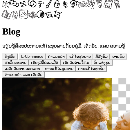
Blog
ຮຽນຮູ້ສິລະປະການແກ້ໄຂຮູບພາບດ້ວຍຄູ່ມື, ເຄັດລັບ, ແລະ ຄວາມຮູ້
ທັງໝົດ
E-Commerce
ຄຳແນະນຳ
ແກ້ໄຂຮູບພາບ
ສື່ສັງຄົມ
ຍານຍົນ
ຜະລິດຕະພາບ
ເຄື່ອງມືອີຄອມເມີສ
ເຄັດລັບຂ່າວໃຫມ່
ຕົດແຕ່ງຮູບ
ເຄລັດລັບການອອກແບບ
ການແກ້ໄຂຮູບພາບ
ການແກ້ໄຂຮູບປັບ
ຄໍາແນະນໍາ ແລະ ເຄັດລັບ