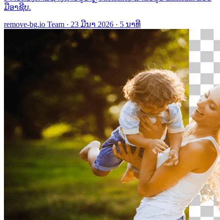
ມືອາຊີບ.
remove-bg.io Team
·
23 ມີນາ 2026
·
5 ນາທີ