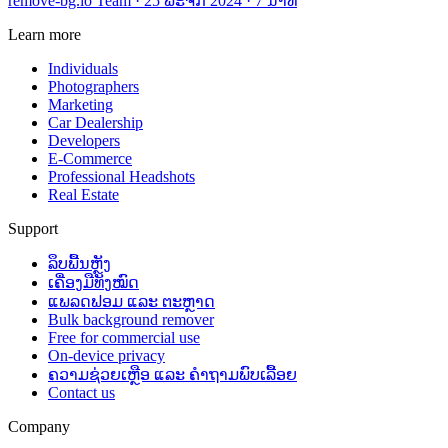
remove-bg.io Team
·
25 ພະຈິກ 2024
·
7 ນາທີ
Learn more
Individuals
Photographers
Marketing
Car Dealership
Developers
E-Commerce
Professional Headshots
Real Estate
Support
ລຶບພື້ນຫຼັງ
ເຄື່ອງມືທັງໝົດ
ແພລດຟອມ ແລະ ຕະຫຼາດ
Bulk background remover
Free for commercial use
On-device privacy
ຄວາມຊ່ວຍເຫຼືອ ແລະ ຄຳຖາມພົບເລື້ອຍ
Contact us
Company