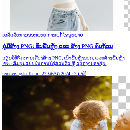
ເຄລັດລັບການອອກແບບ
ການແກ້ໄຂຮູບພາບ
ຄູ່ມືສ້າງ PNG: ລຶບພື້ນຫຼັງ ແລະ ສ້າງ PNG ຄົບຖ້ວນ
ຮຽນວິທີຈັດການເຄື່ອງສ້າງ PNG, ເອົາພື້ນຫຼັງອອກ, ແລະສ້າງພື້ນຫຼັງ
PNG ສົມບູນແບບໃນການໃຊ້ສ່ວນຕົວ ຫຼື ວຽກງານອາຊີບ.
remove-bg.io Team
·
27 ພະຈິກ 2024
·
7 ນາທີ