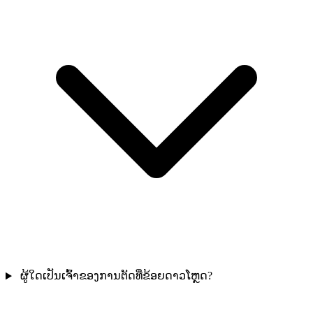
ຜູ້ໃດເປັນເຈົ້າຂອງການຕັດທີ່ຂ້ອຍດາວໂຫຼດ?