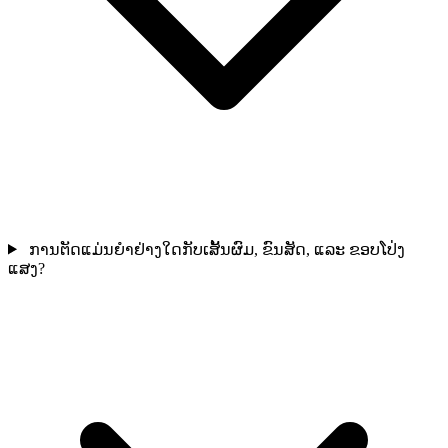
ການຕັດແມ່ນຍຳຢ່າງໃດກັບເສັ້ນຜົມ, ຂົນສັດ, ແລະ ຂອບໂປ່ງ
ແສງ?