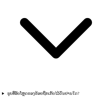
ຮູບທີ່ອັບໂຫຼດຂອງຂ້ອຍຖືກເກັບໄວ້ດົນປານໃດ?