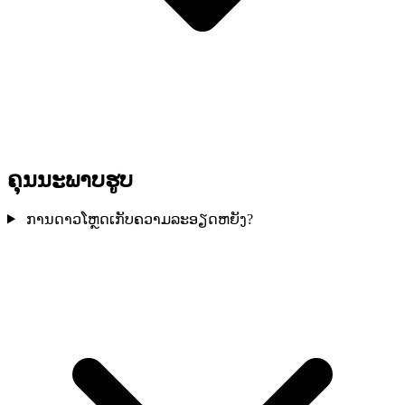
ຄຸນນະພາບຮູບ
ການດາວໂຫຼດເກັບຄວາມລະອຽດຫຍັງ?