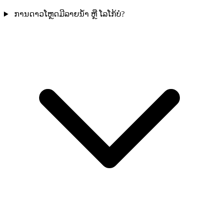
ການດາວໂຫຼດມີລາຍນ້ຳ ຫຼື ໂລໂກ້ບໍ?