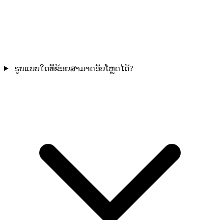
ຮູບແບບໃດທີ່ຂ້ອຍສາມາດອັບໂຫຼດໄດ້?