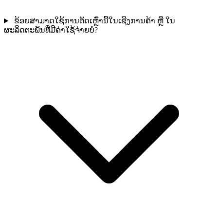
ຂ້ອຍສາມາດໃຊ້ການຕັດເຫຼົ່ານີ້ໃນເຊີງການຄ້າ ຫຼື ໃນ
ຜະລິດຕະພັນທີ່ມີຄ່າໃຊ້ຈ່າຍບໍ?