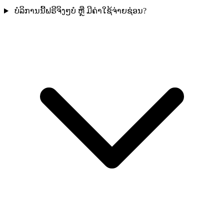
ບໍລິການນີ້ຟຣີຈິງໆບໍ ຫຼື ມີຄ່າໃຊ້ຈ່າຍຊ່ອນ?