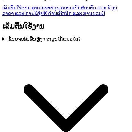
ເລີ່ມຕົ້ນໃຊ້ງານ
ຄຸນນະພາບຮູບ
ຄວາມເປັນສ່ວນຕົວ ແລະ ຂໍ້ມູນ
ລາຄາ ແລະ ການໃຊ້ຟຣີ
ດ້ານເຕັກນິກ ແລະ ການຮ່ວມມື
ເລີ່ມຕົ້ນໃຊ້ງານ
ຂ້ອຍຈະລົບພື້ນຫຼັງຈາກຮູບໄດ້ແນວໃດ?