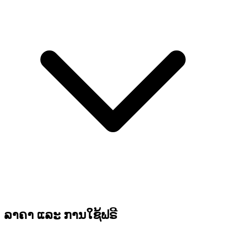
ລາຄາ ແລະ ການໃຊ້ຟຣີ