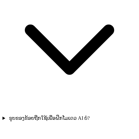
ຮູບຂອງຂ້ອຍຖືກໃຊ້ເພື່ອຝຶກໂມເດວ AI ບໍ?