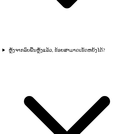
ຫຼັງຈາກລົບພື້ນຫຼັງແລ້ວ, ຂ້ອຍສາມາດເຮັດຫຍັງໄດ້?