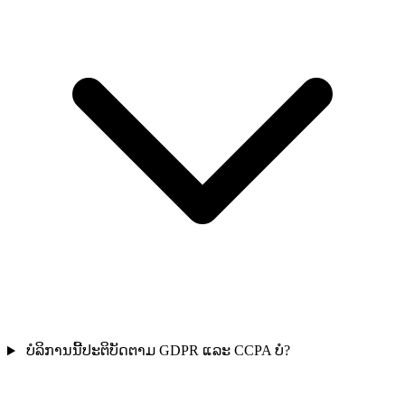
ບໍລິການນີ້ປະຕິບັດຕາມ GDPR ແລະ CCPA ບໍ?