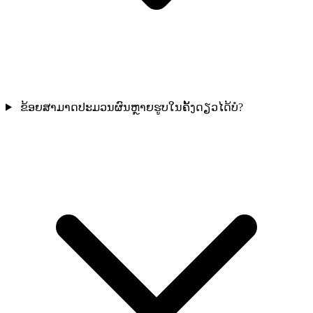
ຂ້ອຍສາມາດປະມວນຜົນຫຼາຍຮູບໃນຄັ້ງດຽວໄດ້ບໍ?