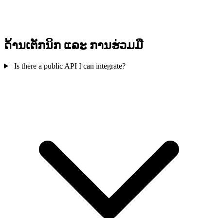
ດ້ານເຕັກນິກ ແລະ ການຮ່ວມມື
Is there a public API I can integrate?