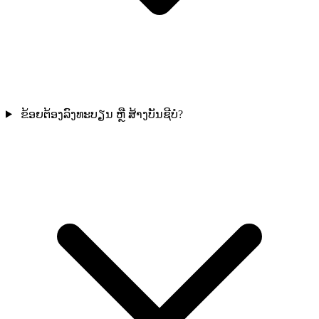
ຂ້ອຍຕ້ອງລົງທະບຽນ ຫຼື ສ້າງບັນຊີບໍ?