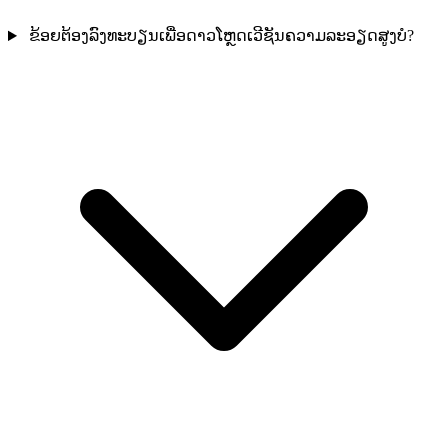
ຂ້ອຍຕ້ອງລົງທະບຽນເພື່ອດາວໂຫຼດເວີຊັນຄວາມລະອຽດສູງບໍ?