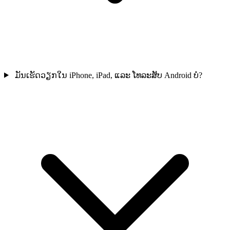
ມັນເຮັດວຽກໃນ iPhone, iPad, ແລະ ໂທລະສັບ Android ບໍ?