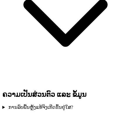
ຄວາມເປັນສ່ວນຕົວ ແລະ ຂໍ້ມູນ
ການລົບພື້ນຫຼັງແທ້ຈິງເກີດຂຶ້ນຢູ່ໃສ?