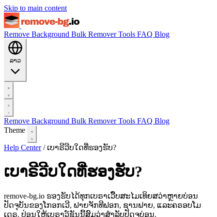
Skip to main content
Remove Background
Bulk Remover
Tools
FAQ
Blog
ລາວ
Remove Background
Bulk Remover
Tools
FAQ
Blog
Theme
Help Center
/
ເບາຣີວີບໃດທີ່ຮອງຮັບ?
ເບາຣີວີບໃດທີ່ຮອງຮັບ?
remove-bg.io ຮອງຮັບໄດ້ທຸກເບຣາເວົີບສະໄມເທິຍສວ່າຫຼາຍບ່ອນ
ປັດຈຸບັນຂອງໂກອກເວີ, ຟາຍຈັກທີຟອກ, ຊານຟາຍ, ແລະຄຣອບໂມ
ເດຣ. ປ່ອນໃຫ້ເບຣາວ໌ຊັນນີ້ສົມວ່າສໍາລັບປັດຈຸບ່ອນ.