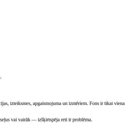
.
īcijas, izteiksmes, apgaismojuma un izmēriem. Fons ir tikai viena
us vai vairāk — izšķirtspēja reti ir problēma.