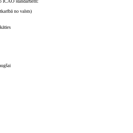
eko ICAO standartiem:
tkarībā no valsts)
kāties
augšai