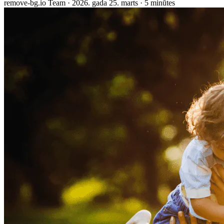
remove-bg.io Team
·
2026. gada 25. marts
·
5 minūtes