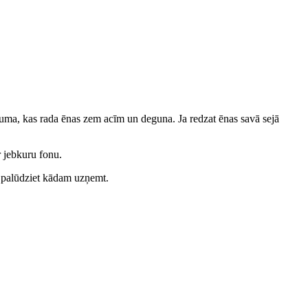
mojuma, kas rada ēnas zem acīm un deguna. Ja redzat ēnas savā sejā
r jebkuru fonu.
ai palūdziet kādam uzņemt.