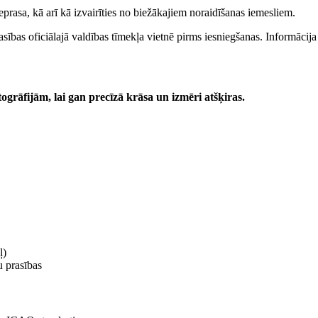
ieprasa, kā arī kā izvairīties no biežākajiem noraidīšanas iemesliem.
sības oficiālajā valdības tīmekļa vietnē pirms iesniegšanas. Informācij
togrāfijām, lai gan precīzā krāsa un izmēri atšķiras.
ļ)
u prasības