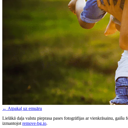
←
Atpakaļ uz emuāru
Lielākā daļa valstu pieprasa pases fotogrāfijas ar vienkrāsainu, gaišu 
izmantojot
remove-bg.io
.