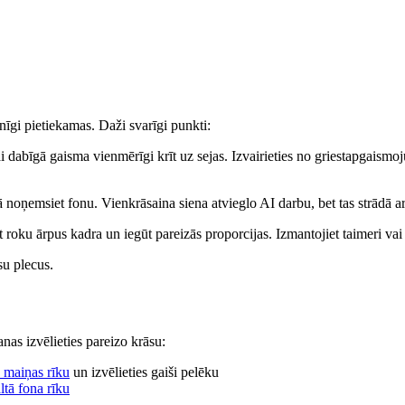
nīgi pietiekamas. Daži svarīgi punkti:
lai dabīgā gaisma vienmērīgi krīt uz sejas. Izvairieties no griestapgais
ā noņemsiet fonu. Vienkrāsaina siena atvieglo AI darbu, bet tas strādā a
rēt roku ārpus kadra un iegūt pareizās proporcijas. Izmantojiet taimeri v
su plecus.
nas izvēlieties pareizo krāsu:
 maiņas rīku
un izvēlieties gaiši pelēku
ltā fona rīku