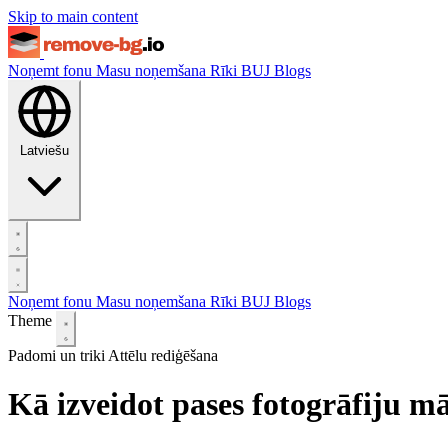
Skip to main content
Noņemt fonu
Masu noņemšana
Rīki
BUJ
Blogs
Latviešu
Noņemt fonu
Masu noņemšana
Rīki
BUJ
Blogs
Theme
Padomi un triki
Attēlu rediģēšana
Kā izveidot pases fotogrāfiju m