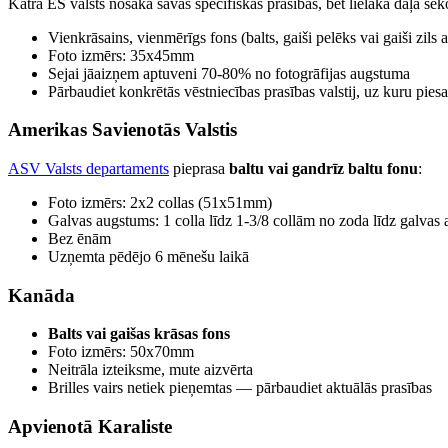
Katra ES valsts nosaka savas specifiskās prasības, bet lielākā daļa s
Vienkrāsains, vienmērīgs fons (balts, gaiši pelēks vai gaiši zils a
Foto izmērs: 35x45mm
Sejai jāaizņem aptuveni 70-80% no fotogrāfijas augstuma
Pārbaudiet konkrētās vēstniecības prasības valstij, uz kuru piesa
Amerikas Savienotās Valstis
ASV Valsts departaments
pieprasa
baltu vai gandrīz baltu fonu
:
Foto izmērs: 2x2 collas (51x51mm)
Galvas augstums: 1 colla līdz 1-3/8 collām no zoda līdz galvas 
Bez ēnām
Uzņemta pēdējo 6 mēnešu laikā
Kanāda
Balts vai gaišas krāsas fons
Foto izmērs: 50x70mm
Neitrāla izteiksme, mute aizvērta
Brilles vairs netiek pieņemtas — pārbaudiet aktuālās prasības
Apvienotā Karaliste