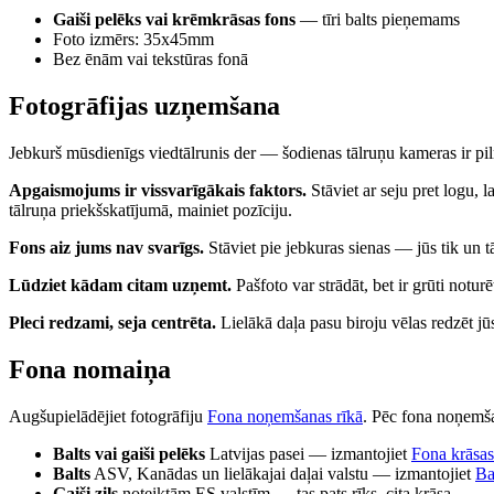
Gaiši pelēks vai krēmkrāsas fons
— tīri balts pieņemams
Foto izmērs: 35x45mm
Bez ēnām vai tekstūras fonā
Fotogrāfijas uzņemšana
Jebkurš mūsdienīgs viedtālrunis der — šodienas tālruņu kameras ir pil
Apgaismojums ir vissvarīgākais faktors.
Stāviet ar seju pret logu, 
tālruņa priekšskatījumā, mainiet pozīciju.
Fons aiz jums nav svarīgs.
Stāviet pie jebkuras sienas — jūs tik un t
Lūdziet kādam citam uzņemt.
Pašfoto var strādāt, bet ir grūti notu
Pleci redzami, seja centrēta.
Lielākā daļa pasu biroju vēlas redzēt jū
Fona nomaiņa
Augšupielādējiet fotogrāfiju
Fona noņemšanas rīkā
. Pēc fona noņemša
Balts vai gaiši pelēks
Latvijas pasei — izmantojiet
Fona krāsas
Balts
ASV, Kanādas un lielākajai daļai valstu — izmantojiet
Ba
Gaiši zils
noteiktām ES valstīm — tas pats rīks, cita krāsa