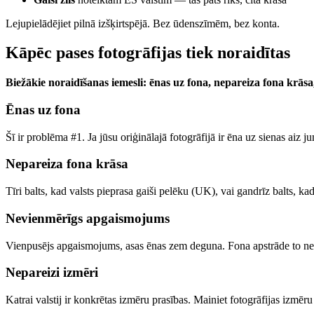
Lejupielādējiet pilnā izšķirtspējā. Bez ūdenszīmēm, bez konta.
Kāpēc pases fotogrāfijas tiek noraidītas
Biežākie noraidīšanas iemesli: ēnas uz fona, nepareiza fona krāsa,
Ēnas uz fona
Šī ir problēma #1. Ja jūsu oriģinālajā fotogrāfijā ir ēna uz sienas aiz
Nepareiza fona krāsa
Tīri balts, kad valsts pieprasa gaiši pelēku (UK), vai gandrīz balts, ka
Nevienmērīgs apgaismojums
Vienpusējs apgaismojums, asas ēnas zem deguna. Fona apstrāde to n
Nepareizi izmēri
Katrai valstij ir konkrētas izmēru prasības. Mainiet fotogrāfijas izmēr