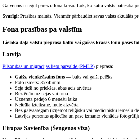
Galvenais ir iegūt pareizo fona krāsu. Lūk, ko katra valsts patiesībā p
Svarīgi:
Prasības mainās. Vienmēr pārbaudiet savas valsts aktuālās pra
Fona prasības pa valstīm
Lielākā daļa valstu pieprasa baltu vai gaišas krāsas fonu pases fo
Latvija
Pilsonības un migrācijas lietu pārvalde (PMLP)
pieprasa:
Gaišs, vienkrāsains fons
— balts vai gaiši pelēks
Foto izmērs: 35x45mm
Seja tieši no priekšas, abas acis atvērtas
Bez ēnām uz sejas vai fona
Uzņemta pēdējo 6 mēnešu laikā
Neitrāla izteiksme, mute aizvērta
Bez galvassegām (izņemot reliģisku vai medicīnisku iemeslu dē
Latvijas personas apliecība un pase izmanto vienādas fotogrāfij
Eiropas Savienība (Šengenas vīza)