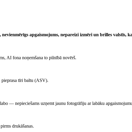
 nevienmērīgs apgaismojums, nepareizi izmēri un brilles valstīs, kas
 jums, AI fona noņemšana to pilnībā novērš.
d pieprasa tīri baltu (ASV).
elabo — nepieciešams uzņemt jaunu fotogrāfiju ar labāku apgaismojum
u pirms drukāšanas.