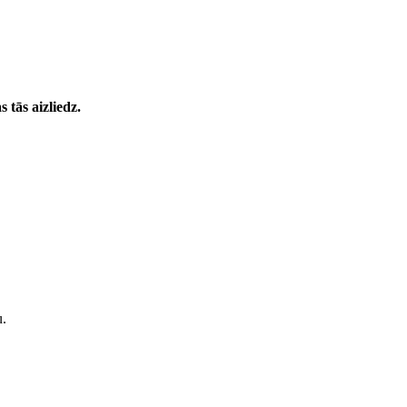
 tās aizliedz.
u.