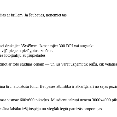
as ar brillēm. Ja šaubāties, noņemiet tās.
pasei drukājiet 35x45mm. Izmantojiet 300 DPI vai augstāku.
atvijā pieņem pielāgotus izmērus.
s fotogrāfiju augšupielādes.
inot ar foto studijas cenām — un jūs varat uzņemt tik reižu, cik vēlaties
tīru, atbilstošu fonu. Bet pases atbilstība ir atkarīga arī no sejas poz
prasa vismaz 600x600 pikseļus. Mūsdienu tālruņi uzņem 3000x4000 pikseļ
šina labāku izšķirtspēju un vieglāk iegūt pareizās proporcijas.