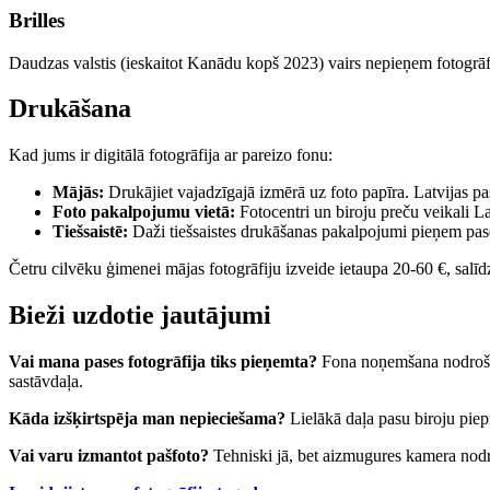
Brilles
Daudzas valstis (ieskaitot Kanādu kopš 2023) vairs nepieņem fotogrāfij
Drukāšana
Kad jums ir digitālā fotogrāfija ar pareizo fonu:
Mājās:
Drukājiet vajadzīgajā izmērā uz foto papīra. Latvijas 
Foto pakalpojumu vietā:
Fotocentri un biroju preču veikali L
Tiešsaistē:
Daži tiešsaistes drukāšanas pakalpojumi pieņem pase
Četru cilvēku ģimenei mājas fotogrāfiju izveide ietaupa 20-60 €, salīdz
Bieži uzdotie jautājumi
Vai mana pases fotogrāfija tiks pieņemta?
Fona noņemšana nodrošina 
sastāvdaļa.
Kāda izšķirtspēja man nepieciešama?
Lielākā daļa pasu biroju pie
Vai varu izmantot pašfoto?
Tehniski jā, bet aizmugures kamera nodro