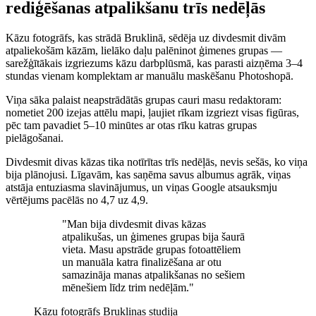
rediģēšanas atpalikšanu trīs nedēļās
Kāzu fotogrāfs, kas strādā Bruklinā, sēdēja uz divdesmit divām
atpaliekošām kāzām, lielāko daļu palēninot ģimenes grupas —
sarežģītākais izgriezums kāzu darbplūsmā, kas parasti aizņēma 3–4
stundas vienam komplektam ar manuālu maskēšanu Photoshopā.
Viņa sāka palaist neapstrādātās grupas cauri masu redaktoram:
nometiet 200 izejas attēlu mapi, ļaujiet rīkam izgriezt visas figūras,
pēc tam pavadiet 5–10 minūtes ar otas rīku katras grupas
pielāgošanai.
Divdesmit divas kāzas tika notīrītas trīs nedēļās, nevis sešās, ko viņa
bija plānojusi. Līgavām, kas saņēma savus albumus agrāk, viņas
atstāja entuziasma slavinājumus, un viņas Google atsauksmju
vērtējums pacēlās no 4,7 uz 4,9.
"Man bija divdesmit divas kāzas
atpalikušas, un ģimenes grupas bija šaurā
vieta. Masu apstrāde grupas fotoattēliem
un manuāla katra finalizēšana ar otu
samazināja manas atpalikšanas no sešiem
mēnešiem līdz trim nedēļām."
Kāzu fotogrāfs
Bruklinas studija