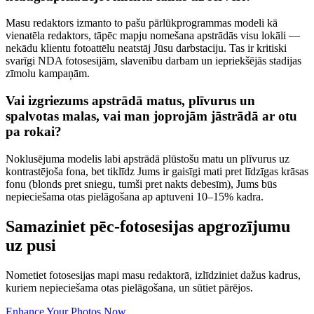
Masu redaktors izmanto to pašu pārlūkprogrammas modeli kā
vienatēla redaktors, tāpēc mapju nomešana apstrādās visu lokāli —
nekādu klientu fotoattēlu neatstāj Jūsu darbstaciju. Tas ir kritiski
svarīgi NDA fotosesijām, slavenību darbam un iepriekšējās stadijas
zīmolu kampaņām.
Vai izgriezums apstrādā matus, plīvurus un
spalvotas malas, vai man joprojām jāstrādā ar otu
pa rokai?
Noklusējuma modelis labi apstrādā plūstošu matu un plīvurus uz
kontrastējoša fona, bet tiklīdz Jums ir gaisīgi mati pret līdzīgas krāsas
fonu (blonds pret sniegu, tumši pret nakts debesīm), Jums būs
nepieciešama otas pielāgošana ap aptuveni 10–15% kadra.
Samaziniet pēc-fotosesijas apgrozījumu
uz pusi
Nometiet fotosesijas mapi masu redaktorā, izlīdziniet dažus kadrus,
kuriem nepieciešama otas pielāgošana, un sūtiet pārējos.
Enhance Your Photos Now