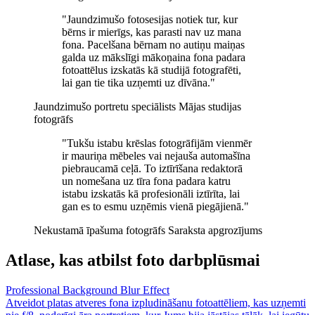
"Jaundzimušo fotosesijas notiek tur, kur
bērns ir mierīgs, kas parasti nav uz mana
fona. Pacelšana bērnam no autiņu maiņas
galda uz mākslīgi mākoņaina fona padara
fotoattēlus izskatās kā studijā fotografēti,
lai gan tie tika uzņemti uz dīvāna."
Jaundzimušo portretu speciālists
Mājas studijas
fotogrāfs
"Tukšu istabu krēslas fotogrāfijām vienmēr
ir mauriņa mēbeles vai nejauša automašīna
piebraucamā ceļā. To iztīrīšana redaktorā
un nomešana uz tīra fona padara katru
istabu izskatās kā profesionāli iztīrīta, lai
gan es to esmu uzņēmis vienā piegājienā."
Nekustamā īpašuma fotogrāfs
Saraksta apgrozījums
Atlase, kas atbilst foto darbplūsmai
Professional Background Blur Effect
Atveidot platas atveres fona izpludināšanu fotoattēliem, kas uzņemti