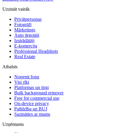
Uzzināt vairāk
Privātpersonas
Fotogrāfi
Mārketings
Auto tīrgotāji
Izstrādātāji
E-komercija
Professional Headshots
Real Estate
Atbalsts
Noņemt fonu
Visi rīki
Platformas un tirgi
Bulk background remover
Free for commercial use
On-device privacy
Palīdzība un BUJ
Sazināties ar mums
Uzņēmums