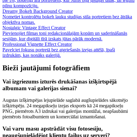
pie f/8, noderīgi āra portretiem, kur Jums bija jāstājas tālāk, lai iegūtu
pilnu kompozīciju.
Dreamy Bokeh Background Creator
Nometiet kontrolētu bokeh lauku studijas stila portretiem bez ātrāka
objektīva nomas.
Nostalgic Vintage Effect Creator
Pievienojiet filmas toni redakcionālajām kopām un saderināšanās
sesijām, kur digitāli tīrā izskats jūtas pārāk modernā.
Professional Vignette Effect Creator
Pavelciet fokusu portretā bez atgriešanās izejas attēlā, īpaši
izdrukām, kas nonāks galerijā.
Bieži jautājumi fotogrāfiem
Vai izgriezums izturēs drukāšanas izšķirtspējā
albumam vai galerijas sienai?
Augstas izšķirtspējas lejupielāde saglabā augšupielādes sākotnējo
izšķirtspēju. 24 megapikseļu izejas eksports kā 24 megapikseļu
PNG, piemērots A3 izdrukai vai galerijas montāžai, neapšaubāmi
piemērots fotoalbumiem un komerciālai izmantošanai.
Vai varu masu apstrādāt visu fotosesiju,
neaugšupielādējot klientu failus uz serveri?