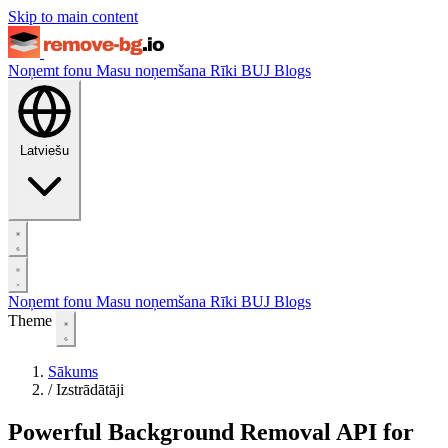
Skip to main content
Noņemt fonu
Masu noņemšana
Rīki
BUJ
Blogs
Latviešu
Noņemt fonu
Masu noņemšana
Rīki
BUJ
Blogs
Theme
Sākums
/
Izstrādātāji
Powerful Background Removal API for