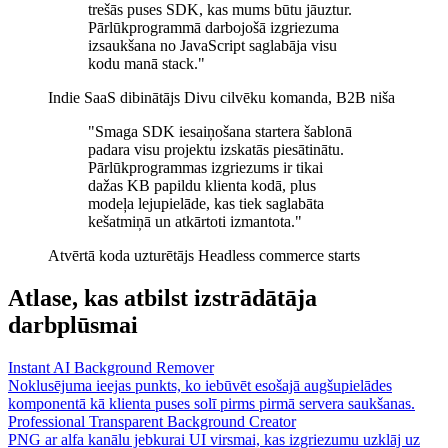
trešās puses SDK, kas mums būtu jāuztur.
Pārlūkprogrammā darbojošā izgriezuma
izsaukšana no JavaScript saglabāja visu
kodu manā stack."
Indie SaaS dibinātājs
Divu cilvēku komanda, B2B niša
"Smaga SDK iesaiņošana startera šablonā
padara visu projektu izskatās piesātinātu.
Pārlūkprogrammas izgriezums ir tikai
dažas KB papildu klienta kodā, plus
modeļa lejupielāde, kas tiek saglabāta
kešatmiņā un atkārtoti izmantota."
Atvērtā koda uzturētājs
Headless commerce starts
Atlase, kas atbilst izstrādātāja
darbplūsmai
Instant AI Background Remover
Noklusējuma ieejas punkts, ko iebūvēt esošajā augšupielādes
komponentā kā klienta puses solī pirms pirmā servera saukšanas.
Professional Transparent Background Creator
PNG ar alfa kanālu jebkurai UI virsmai, kas izgriezumu uzklāj uz