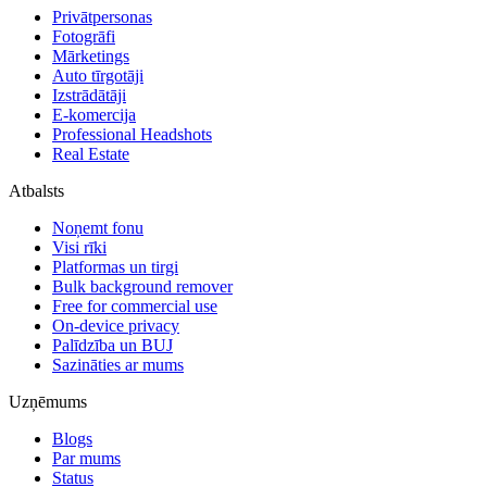
Privātpersonas
Fotogrāfi
Mārketings
Auto tīrgotāji
Izstrādātāji
E-komercija
Professional Headshots
Real Estate
Atbalsts
Noņemt fonu
Visi rīki
Platformas un tirgi
Bulk background remover
Free for commercial use
On-device privacy
Palīdzība un BUJ
Sazināties ar mums
Uzņēmums
Blogs
Par mums
Status