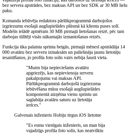
bez servera apstrādes, bez maksas API un bez SDK ar 30 MB lielu
paku.
Komanda iebūvēja redaktora pārlūkprogrammā darbojošos
izgriezumu esošajā augšupielādes plūsmā kā klienta puses solī.
Modelis ielādē apmēram 30 MB pirmajā lietošanas reizē, pēc tam
darbojas tūlītēji visās nākamajās izmantošanas reizēs.
Funkcija tika palaista sprinta beigās, pirmajā mēnesī apstrādāja 14
000 avatāru bez serveru izmaksām un palielināja jaunu lietotāju
iesaistīšanos, jo profila foto solis vairs nebija šaurā vieta.
"Mums bija nepieciešams avatāru
apgriezējs, kas nepievienoja serveru
pakalpojumu vai maksas API.
Pārlūkprogrammā darbojošā izgriezuma
iebūvēšana mūsu esošajā augšupielādes
komponentā aizņēma vienu sprintu un
saglabāja avatāru saturu uz lietotāja
ierīces."
Galvenais inženieris
Hobiju tirgus iOS lietotne
"Es esmu vienīgais inženieris, un man bija
vajadzīgs profila foto solis, kas neatvilktu