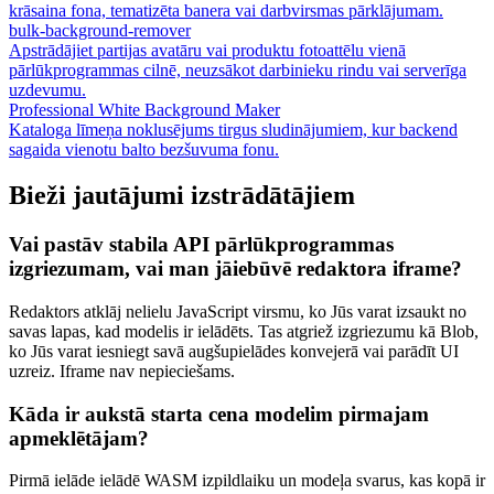
krāsaina fona, tematizēta banera vai darbvirsmas pārklājumam.
bulk-background-remover
Apstrādājiet partijas avatāru vai produktu fotoattēlu vienā
pārlūkprogrammas cilnē, neuzsākot darbinieku rindu vai serverīga
uzdevumu.
Professional White Background Maker
Kataloga līmeņa noklusējums tirgus sludinājumiem, kur backend
sagaida vienotu balto bezšuvuma fonu.
Bieži jautājumi izstrādātājiem
Vai pastāv stabila API pārlūkprogrammas
izgriezumam, vai man jāiebūvē redaktora iframe?
Redaktors atklāj nelielu JavaScript virsmu, ko Jūs varat izsaukt no
savas lapas, kad modelis ir ielādēts. Tas atgriež izgriezumu kā Blob,
ko Jūs varat iesniegt savā augšupielādes konvejerā vai parādīt UI
uzreiz. Iframe nav nepieciešams.
Kāda ir aukstā starta cena modelim pirmajam
apmeklētājam?
Pirmā ielāde ielādē WASM izpildlaiku un modeļa svarus, kas kopā ir