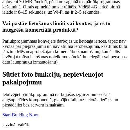
aptuveni 30 MB tīmekļā, pēc tam saglabā tos pārlūkprogrammas
kešatmiņā. Otrais apmeklējums ir tūlītējs. Vidējā 4G ierīcē pirmā
ielāde ir 8–15 sekundes; uz Wi-Fi tas ir 2–5 sekundes.
Vai pastāv lietošanas limiti vai kvotas, ja es to
integrēšu komerciālā produktā?
Pārlūkprogrammas konvejers darbojas uz lietotāja ierīces, tāpēc nav
kvotas par pieprasījumu un nav ātruma ierobežojuma, kas Jums būtu
jāuztur. Mēs neaprobežojam komerciālo izmantošanu, kamēr Jūs
ievērojat mūsu lietošanas noteikumus (nekādu nelegālu vai personas
datu ļaunprātīgu izmantošanu).
Sūtiet foto funkciju, nepievienojot
pakalpojumu
Iebūvējiet pārlūkprogrammā darbojošos izgriezumu esošajā
augšupielādes komponentā, glabājiet failu uz lietotāja ierīces un
piegādājiet bez serveru izmaksām.
Start Building Now
Uzzināt vairāk