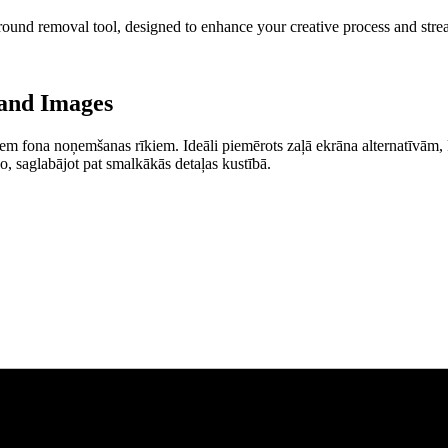
ound removal tool, designed to enhance your creative process and stre
 and Images
iem fona noņemšanas rīkiem. Ideāli piemērots zaļā ekrāna alternatīvām,
o, saglabājot pat smalkākās detaļas kustībā.