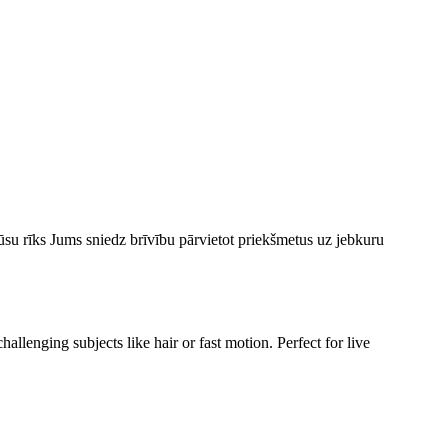
su rīks Jums sniedz brīvību pārvietot priekšmetus uz jebkuru
llenging subjects like hair or fast motion. Perfect for live