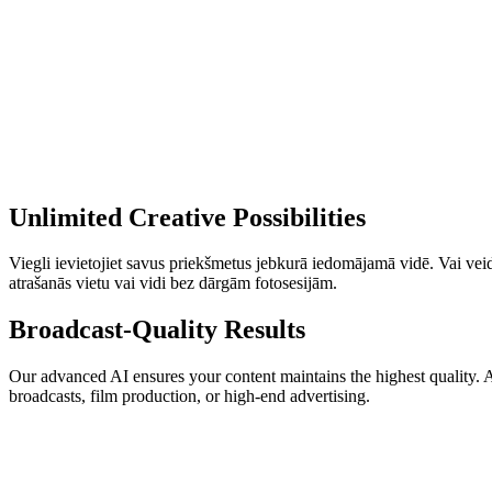
Unlimited Creative Possibilities
Viegli ievietojiet savus priekšmetus jebkurā iedomājamā vidē. Vai ve
atrašanās vietu vai vidi bez dārgām fotosesijām.
Broadcast-Quality Results
Our advanced AI ensures your content maintains the highest quality. Ach
broadcasts, film production, or high-end advertising.