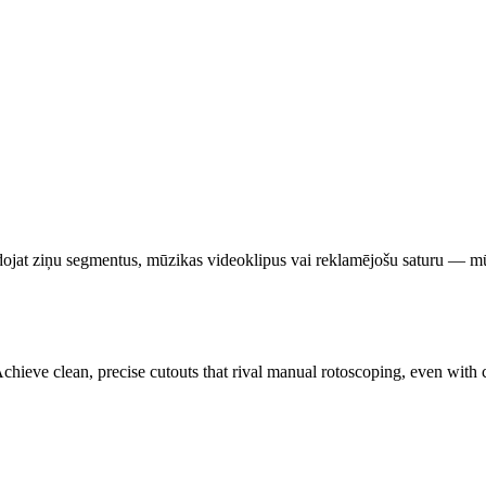
idojat ziņu segmentus, mūzikas videoklipus vai reklamējošu saturu — mū
ieve clean, precise cutouts that rival manual rotoscoping, even with cha