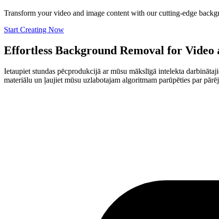
Transform your video and image content with our cutting-edge backgr
Start Creating Now
Effortless Background Removal for Video
Ietaupiet stundas pēcprodukcijā ar mūsu mākslīgā intelekta darbinātaj
materiālu un ļaujiet mūsu uzlabotajam algoritmam parūpēties par pārēj