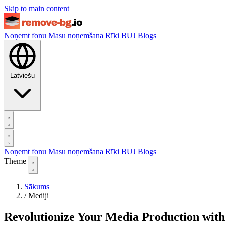
Skip to main content
Noņemt fonu
Masu noņemšana
Rīki
BUJ
Blogs
Latviešu
Noņemt fonu
Masu noņemšana
Rīki
BUJ
Blogs
Theme
Sākums
/
Mediji
Revolutionize Your Media Production wi