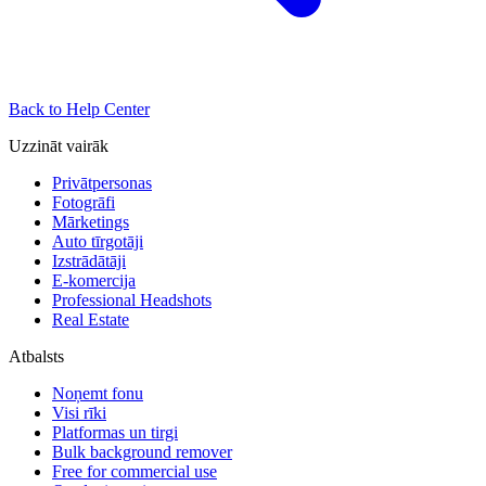
Back to Help Center
Uzzināt vairāk
Privātpersonas
Fotogrāfi
Mārketings
Auto tīrgotāji
Izstrādātāji
E-komercija
Professional Headshots
Real Estate
Atbalsts
Noņemt fonu
Visi rīki
Platformas un tirgi
Bulk background remover
Free for commercial use