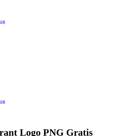
log
log
arant Logo PNG Gratis