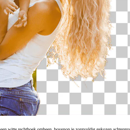
 zit een witte rechthoek omheen, bovenop je zorgvuldig gekozen achter