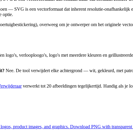
doen — SVG is een vectorformaat dat inherent resolutie-onafhankelijk en
 optie.
 voertuigbestickering), overweeg om je ontwerper om het originele vect
en logo's, verlooploogo's, logo's met meerdere kleuren en geïllustreerd
it?
Nee. De tool verwijdert elke achtergrond — wit, gekleurd, met patr
erwijderaar
verwerkt tot 20 afbeeldingen tegelijkertijd. Handig als je l
logos, product images, and graphics. Download PNG with transparent 