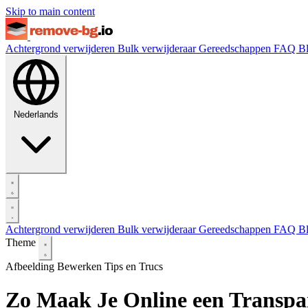
Skip to main content
Achtergrond verwijderen
Bulk verwijderaar
Gereedschappen
FAQ
B
Nederlands
Achtergrond verwijderen
Bulk verwijderaar
Gereedschappen
FAQ
B
Theme
Afbeelding Bewerken
Tips en Trucs
Zo Maak Je Online een Transp