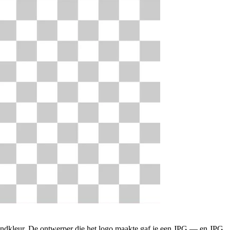
grondkleur. De ontwerper die het logo maakte gaf je een JPG — en JPG