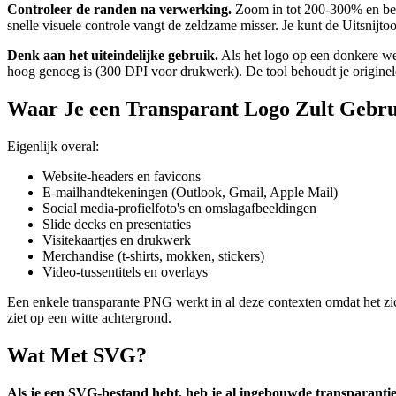
Controleer de randen na verwerking.
Zoom in tot 200-300% en beki
snelle visuele controle vangt de zeldzame misser. Je kunt de Uitsnijt
Denk aan het uiteindelijke gebruik.
Als het logo op een donkere web
hoog genoeg is (300 DPI voor drukwerk). De tool behoudt je originele r
Waar Je een Transparant Logo Zult Gebr
Eigenlijk overal:
Website-headers en favicons
E-mailhandtekeningen (Outlook, Gmail, Apple Mail)
Social media-profielfoto's en omslagafbeeldingen
Slide decks en presentaties
Visitekaartjes en drukwerk
Merchandise (t-shirts, mokken, stickers)
Video-tussentitels en overlays
Een enkele transparante PNG werkt in al deze contexten omdat het zic
ziet op een witte achtergrond.
Wat Met SVG?
Als je een SVG-bestand hebt, heb je al ingebouwde transparantie;