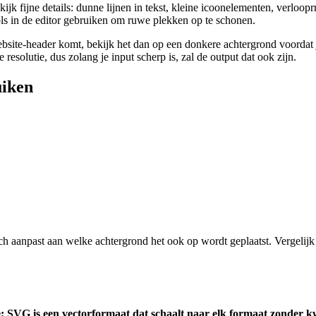
jk fijne details: dunne lijnen in tekst, kleine icoonelementen, verloo
ools in de editor gebruiken om ruwe plekken op te schonen.
site-header komt, bekijk het dan op een donkere achtergrond voordat j
esolutie, dus zolang je input scherp is, zal de output dat ook zijn.
uiken
h aanpast aan welke achtergrond het ook op wordt geplaatst. Vergelijk
 SVG is een vectorformaat dat schaalt naar elk formaat zonder kwa