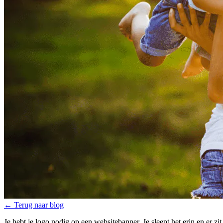
←
Terug naar blog
Je hebt je logo nodig op een websitebanner. Je sleept het erin en er