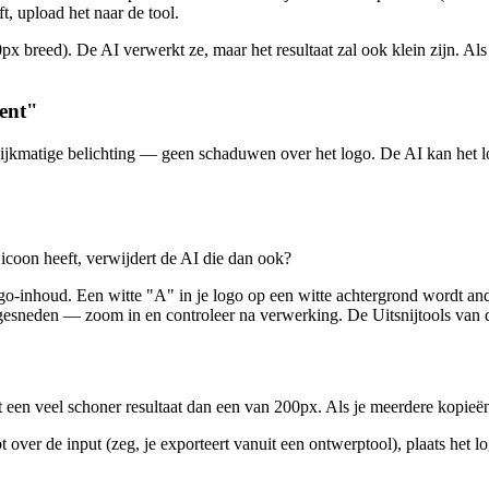
t, upload het naar de tool.
px breed). De AI verwerkt ze, maar het resultaat zal ook klein zijn. Als 
ment"
ijkmatige belichting — geen schaduwen over het logo. De AI kan het log
 icoon heeft, verwijdert de AI die dan ook?
go-inhoud. Een witte "A" in je logo op een witte achtergrond wordt a
sneden — zoom in en controleer na verwerking. De Uitsnijtools van de ed
een veel schoner resultaat dan een van 200px. Als je meerdere kopieën 
t over de input (zeg, je exporteert vanuit een ontwerptool), plaats het l