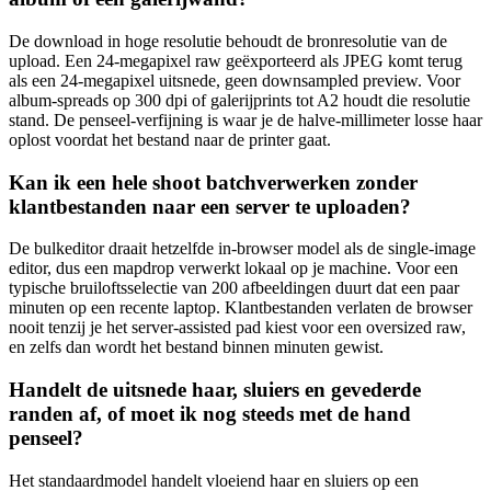
De download in hoge resolutie behoudt de bronresolutie van de
upload. Een 24-megapixel raw geëxporteerd als JPEG komt terug
als een 24-megapixel uitsnede, geen downsampled preview. Voor
album-spreads op 300 dpi of galerijprints tot A2 houdt die resolutie
stand. De penseel-verfijning is waar je de halve-millimeter losse haar
oplost voordat het bestand naar de printer gaat.
Kan ik een hele shoot batchverwerken zonder
klantbestanden naar een server te uploaden?
De bulkeditor draait hetzelfde in-browser model als de single-image
editor, dus een mapdrop verwerkt lokaal op je machine. Voor een
typische bruiloftsselectie van 200 afbeeldingen duurt dat een paar
minuten op een recente laptop. Klantbestanden verlaten de browser
nooit tenzij je het server-assisted pad kiest voor een oversized raw,
en zelfs dan wordt het bestand binnen minuten gewist.
Handelt de uitsnede haar, sluiers en gevederde
randen af, of moet ik nog steeds met de hand
penseel?
Het standaardmodel handelt vloeiend haar en sluiers op een