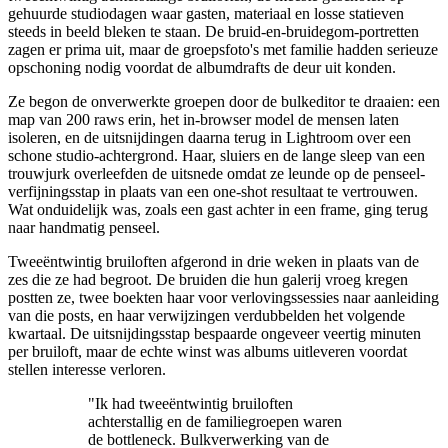
gehuurde studiodagen waar gasten, materiaal en losse statieven
steeds in beeld bleken te staan. De bruid-en-bruidegom-portretten
zagen er prima uit, maar de groepsfoto's met familie hadden serieuze
opschoning nodig voordat de albumdrafts de deur uit konden.
Ze begon de onverwerkte groepen door de bulkeditor te draaien: een
map van 200 raws erin, het in-browser model de mensen laten
isoleren, en de uitsnijdingen daarna terug in Lightroom over een
schone studio-achtergrond. Haar, sluiers en de lange sleep van een
trouwjurk overleefden de uitsnede omdat ze leunde op de penseel-
verfijningsstap in plaats van een one-shot resultaat te vertrouwen.
Wat onduidelijk was, zoals een gast achter in een frame, ging terug
naar handmatig penseel.
Tweeëntwintig bruiloften afgerond in drie weken in plaats van de
zes die ze had begroot. De bruiden die hun galerij vroeg kregen
postten ze, twee boekten haar voor verlovingssessies naar aanleiding
van die posts, en haar verwijzingen verdubbelden het volgende
kwartaal. De uitsnijdingsstap bespaarde ongeveer veertig minuten
per bruiloft, maar de echte winst was albums uitleveren voordat
stellen interesse verloren.
"Ik had tweeëntwintig bruiloften
achterstallig en de familiegroepen waren
de bottleneck. Bulkverwerking van de