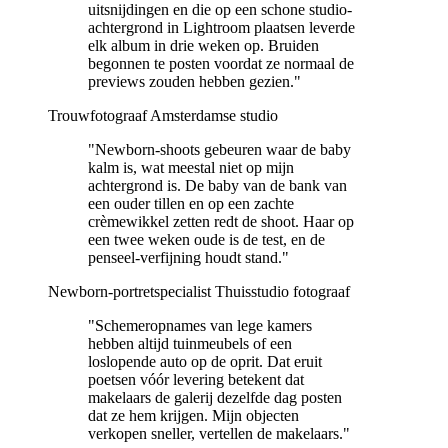
uitsnijdingen en die op een schone studio-
achtergrond in Lightroom plaatsen leverde
elk album in drie weken op. Bruiden
begonnen te posten voordat ze normaal de
previews zouden hebben gezien."
Trouwfotograaf
Amsterdamse studio
"Newborn-shoots gebeuren waar de baby
kalm is, wat meestal niet op mijn
achtergrond is. De baby van de bank van
een ouder tillen en op een zachte
crèmewikkel zetten redt de shoot. Haar op
een twee weken oude is de test, en de
penseel-verfijning houdt stand."
Newborn-portretspecialist
Thuisstudio fotograaf
"Schemeropnames van lege kamers
hebben altijd tuinmeubels of een
loslopende auto op de oprit. Dat eruit
poetsen vóór levering betekent dat
makelaars de galerij dezelfde dag posten
dat ze hem krijgen. Mijn objecten
verkopen sneller, vertellen de makelaars."