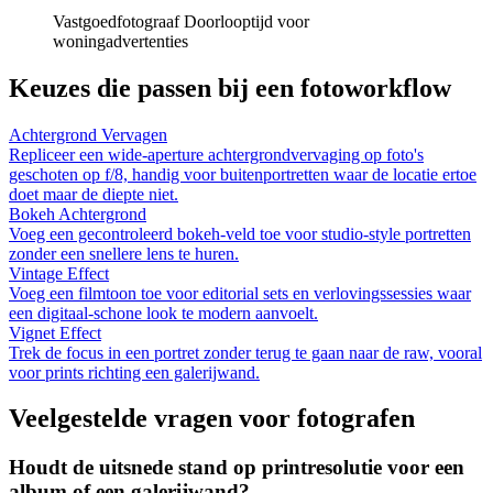
Vastgoedfotograaf
Doorlooptijd voor
woningadvertenties
Keuzes die passen bij een fotoworkflow
Achtergrond Vervagen
Repliceer een wide-aperture achtergrondvervaging op foto's
geschoten op f/8, handig voor buitenportretten waar de locatie ertoe
doet maar de diepte niet.
Bokeh Achtergrond
Voeg een gecontroleerd bokeh-veld toe voor studio-style portretten
zonder een snellere lens te huren.
Vintage Effect
Voeg een filmtoon toe voor editorial sets en verlovingssessies waar
een digitaal-schone look te modern aanvoelt.
Vignet Effect
Trek de focus in een portret zonder terug te gaan naar de raw, vooral
voor prints richting een galerijwand.
Veelgestelde vragen voor fotografen
Houdt de uitsnede stand op printresolutie voor een
album of een galerijwand?