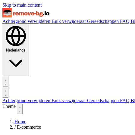
Skip to main content
Achtergrond verwijderen
Bulk verwijderaar
Gereedschappen
FAQ
B
Nederlands
Achtergrond verwijderen
Bulk verwijderaar
Gereedschappen
FAQ
B
Theme
Home
/
E-commerce