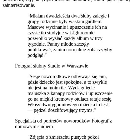
zainteresowanie.
"Miałam dwadzieścia dwa śluby zaległe i
grupy rodzinne były wąskim gardłem.
Masowe wycinanie i upuszczenie ich na
czyste tło studyjne w Lightroomie
pozwoliło wysłać każdy album w trzy
tygodnie. Panny młode zaczęły
publikować, zanim normalnie zobaczyłyby
podgląd."
Fotograf ślubny
Studio w Warszawie
"Sesje noworodkowe odbywają się tam,
gdzie dziecko jest spokojne, a to zwykle
nie jest na moim tle. Wyciągnięcie
maluszka z kanapy rodziców i upuszczenie
go na miękki kremowy otulacz ratuje sesję.
Włosy dwutygodniowego dziecka to test
— pędzel doszlifowujący trzyma."
Specjalista od portretów noworodków
Fotograf z
domowym studiem
"Zdjęcia o zmierzchu pustych pokoi