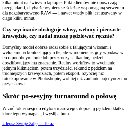
kilka minut na świeżym laptopie. Pliki klientów nie opuszczają
przeglądarki, chyba że wybierzesz ścieżkę wspomaganą serwerem
dla negabarytowego RAW — i nawet wtedy plik jest usuwany w
ciągu kilku minut.
Czy wycinanie obsługuje włosy, welony i pierzaste
krawędzie, czy nadal muszę pędzlować ręcznie?
Domyślny model dobrze radzi sobie z falującymi włosami i
welonami na kontrastującym tle, ale w momencie, gdy wpadasz w
tło o podobnym tonie lub przezroczystą tkaninę, pędzel
doszlifowujący ma znaczenie. Realny workflow to wycinanie
jednym kliknięciem, potem trzydzieści sekund z pędzlem na
trudniejszych krawędziach, potem eksport. Szybciej niż
rotoskopowanie w Photoshopie, wolniej niż zaufanie pojedynczemu
przyciskowi.
Skróć po-sesyjny turnaround o połowę
Wrzuć folder sesji do edytora masowego, dopracuj pędzlem klatki,
które tego wymagają, i wyślij album.
Ulepsz Swoje Zdjęcia Teraz