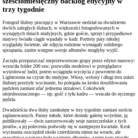
sześciomiesięczny backlog edycyjny w
trzy tygodnie
Fotograf ślubny pracujący w Warszawie siedział na dwudziestu
dwóch zaległych ślubach, w większości fotografowanych w
wynajętych dniach studyjnych, gdzie goście, sprzęt i przypadkowe
statywy światła ciągle wpadały w kadr. Portrety pary młodej
wyglądały świetnie, ale zdjęcia rodzinne wymagały solidnego
sprzątania, zanim wstępne wersje albumów mogłyby wyjść.
Zaczęła przepuszczać nieprzetworzone grupy przez edytor masowy:
wrzuciła folder 200 raw, pozwoliła modelowi w przeglądarce
wyizolować ludzi, potem wciągnęła wycięcia z powrotem do
Lightrooma na czyste tło studyjne. Włosy, welony i długi tren sukni
ślubnej przeżyły wycinanie, bo polegała na kroku doszlifowania
pędzlem zamiast ufać jednemu strzałowi. Cokolwiek
niejednoznacznego — np. gość z tyłu kadru — wracała do ręcznego
pędzla.
Dwadzieścia dwa śluby zamknięte w trzy tygodnie zamiast sześciu
zaplanowanych. Panny młode, które dostały galerię wcześnie, ją
publikowały — dwie zarezerwowały sesje narzeczeńskie z tych
postów, a jej polecenia podwoiły się w następnym kwartale. Krok
wycinania oszczędził około czterdziestu minut na wesele, ale
prawdziwą wygraną było wysłanie albumów, zanim pary straciły