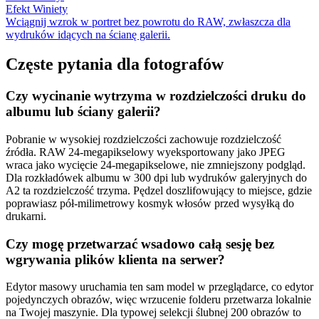
Efekt Winiety
Wciągnij wzrok w portret bez powrotu do RAW, zwłaszcza dla
wydruków idących na ścianę galerii.
Częste pytania dla fotografów
Czy wycinanie wytrzyma w rozdzielczości druku do
albumu lub ściany galerii?
Pobranie w wysokiej rozdzielczości zachowuje rozdzielczość
źródła. RAW 24-megapikselowy wyeksportowany jako JPEG
wraca jako wycięcie 24-megapikselowe, nie zmniejszony podgląd.
Dla rozkładówek albumu w 300 dpi lub wydruków galeryjnych do
A2 ta rozdzielczość trzyma. Pędzel doszlifowujący to miejsce, gdzie
poprawiasz pół-milimetrowy kosmyk włosów przed wysyłką do
drukarni.
Czy mogę przetwarzać wsadowo całą sesję bez
wgrywania plików klienta na serwer?
Edytor masowy uruchamia ten sam model w przeglądarce, co edytor
pojedynczych obrazów, więc wrzucenie folderu przetwarza lokalnie
na Twojej maszynie. Dla typowej selekcji ślubnej 200 obrazów to