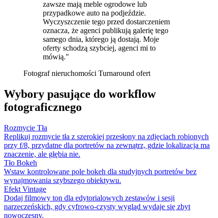
zawsze mają meble ogrodowe lub
przypadkowe auto na podjeździe.
Wyczyszczenie tego przed dostarczeniem
oznacza, że agenci publikują galerię tego
samego dnia, którego ją dostają. Moje
oferty schodzą szybciej, agenci mi to
mówią."
Fotograf nieruchomości
Turnaround ofert
Wybory pasujące do workflow
fotograficznego
Rozmycie Tła
Replikuj rozmycie tła z szerokiej przesłony na zdjęciach robionych
przy f/8, przydatne dla portretów na zewnątrz, gdzie lokalizacja ma
znaczenie, ale głębia nie.
Tło Bokeh
Wstaw kontrolowane pole bokeh dla studyjnych portretów bez
wynajmowania szybszego obiektywu.
Efekt Vintage
Dodaj filmowy ton dla edytorialowych zestawów i sesji
narzeczeńskich, gdy cyfrowo-czysty wygląd wydaje się zbyt
nowoczesny.