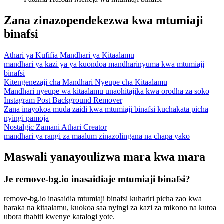
Zana zinazopendekezwa kwa mtumiaji
binafsi
Athari ya Kufifia Mandhari ya Kitaalamu
mandhari ya kazi ya ya kuondoa mandharinyuma kwa mtumiaji
binafsi
Kitengenezaji cha Mandhari Nyeupe cha Kitaalamu
Mandhari nyeupe wa kitaalamu unaohitajika kwa orodha za soko
Instagram Post Background Remover
Zana inayokoa muda zaidi kwa mtumiaji binafsi kuchakata picha
nyingi pamoja
Nostalgic Zamani Athari Creator
mandhari ya rangi za maalum zinazolingana na chapa yako
Maswali yanayoulizwa mara kwa mara
Je remove-bg.io inasaidiaje mtumiaji binafsi?
remove-bg.io inasaidia mtumiaji binafsi kuhariri picha zao kwa
haraka na kitaalamu, kuokoa saa nyingi za kazi za mikono na kutoa
ubora thabiti kwenye katalogi yote.