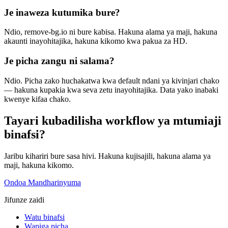
Je inaweza kutumika bure?
Ndio, remove-bg.io ni bure kabisa. Hakuna alama ya maji, hakuna
akaunti inayohitajika, hakuna kikomo kwa pakua za HD.
Je picha zangu ni salama?
Ndio. Picha zako huchakatwa kwa default ndani ya kivinjari chako
— hakuna kupakia kwa seva zetu inayohitajika. Data yako inabaki
kwenye kifaa chako.
Tayari kubadilisha workflow ya mtumiaji
binafsi?
Jaribu kihariri bure sasa hivi. Hakuna kujisajili, hakuna alama ya
maji, hakuna kikomo.
Ondoa Mandharinyuma
Jifunze zaidi
Watu binafsi
Wapiga picha