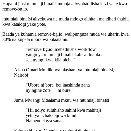
Hapa ni jinsi mtumiaji binafsi mmoja alivyobadilisha kazi yake kwa
remove-bg.io.
mtumiaji binafsi aliyekuwa na muda mdogo alihitaji mandhari thabiti
kwa katalogi yake yote.
Baada ya kuhamia remove-bg.io, walipunguza muda wa uhariri kwa
80% na kupata ubora wa kitaalamu.
"remove-bg.io imebadilisha workflow
yangu ya mtumiaji binafsi kabisa. Inaokoa
saa nyingi kwa kila picha."
Aisha Omari
Mmiliki wa biashara ya mtumiaji binafsi,
Nairobi
"Ubora ni bora, bei inashinda zana
nyingine zote — ni bure."
Juma Mwangi
Mtaalamu mkuu wa mtumiaji binafsi
"Hii ndiyo suluhisho sahihi kwa mahitaji
yetu ya uchakataji wa kundi.
Naipendekeza sana."
Fatuma Hassan
Meneja wa mtumiaji binafsi