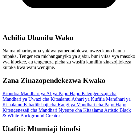
Achilia Ubunifu Wako
Na mandharinyuma yakiwa yameondolewa, uwezekano hauna
mipaka. Tengeneza michanganyiko ya ajabu, buni vifaa vya masoko
vya kipekee, au tengeneza picha za wasifu kamilifu zinazojitokeza
kutoka kwa watu wengine.
Zana Zinazopendekezwa Kwako
Kiondoa Mandhari ya AI ya Papo Hapo
Kitengenezaji cha
Mandhari ya Uwazi cha Kitaalamu
Athari ya Kufifia Mandhari ya
Kitaalamu
Kibadilishaji cha Rangi ya Mandhari cha Papo Hapo
Kitengenezaji cha Mandhari Nyeupe cha Kitaalamu
Artistic Black
& White Background Creator
Utafiti: Mtumiaji binafsi