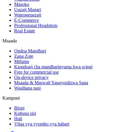
Masoko
Uuzaji Magari
Watengenezaji
E-Commerce
Professional Headshots
Real Estate
Msaada
Ondoa Mandhari
Zana Zote
Mifumo
Kiondoaji cha mandharinyuma kwa wingi
Free for commercial use
On-device privacy
Msaada & Maswali Yanayoulizwa Sana
Wasiliana nasi
Kampuni
Blogi
Kuhusu sisi
Hali
Vifaa vya vyombo vya habari