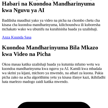
Habari na Kuondoa Mandharinyuma
kwa Nguvu ya AI
Badilisha maudhui yako ya video na picha na chombo chetu cha
kisasa cha kuondoa mandharinyuma, kilichoundwa ili kuboresha
mchakato wako wa ubunifu na kurahisisha baada ya uzalishaji.
Anza Kuunda Sasa
Kuondoa Mandharinyuma Bila Mkazo
kwa Video na Picha
Okoa masaa katika uzalishaji baada ya kutumia mfumo wetu wa
kuondoa mandharinyuma kwa nguvu ya AI. Kamili kwa mbadala
wa skrini ya kijani, michoro ya mwendo, na athari za kuona. Pakia
picha zako na acha algorithimu yetu ya kisasa ifanye kazi, ikihifadhi
hata maelezo madogo zaidi katika mwendo.