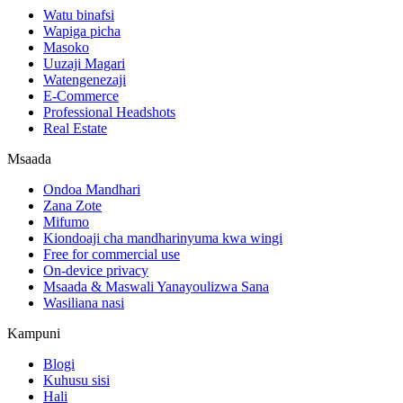
Watu binafsi
Wapiga picha
Masoko
Uuzaji Magari
Watengenezaji
E-Commerce
Professional Headshots
Real Estate
Msaada
Ondoa Mandhari
Zana Zote
Mifumo
Kiondoaji cha mandharinyuma kwa wingi
Free for commercial use
On-device privacy
Msaada & Maswali Yanayoulizwa Sana
Wasiliana nasi
Kampuni
Blogi
Kuhusu sisi
Hali