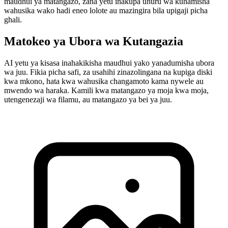
maudhui ya matangazo, zana yetu inakupa uhuru wa kuhamisha
wahusika wako hadi eneo lolote au mazingira bila upigaji picha
ghali.
Matokeo ya Ubora wa Kutangazia
AI yetu ya kisasa inahakikisha maudhui yako yanadumisha ubora
wa juu. Fikia picha safi, za usahihi zinazolingana na kupiga diski
kwa mkono, hata kwa wahusika changamoto kama nywele au
mwendo wa haraka. Kamili kwa matangazo ya moja kwa moja,
utengenezaji wa filamu, au matangazo ya bei ya juu.