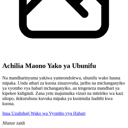
Achilia Maono Yako ya Ubunifu
Na mandharinyuma yakiwa yameondolewa, ubunifu wako hauna
mipaka. Unda athari za kuona zinazovutia, jaribu na michanganyiko
ya vyombo vya habari mchanganyiko, au tengeneza mandhari ya
kipekee kidigitali. Zana yetu inajumuika vizuri na mtiririko wa kazi
uliopo, ikikuruhusu kuvuka mipaka ya kusimulia hadithi kwa
kuona.
Inua Uzalishaji Wako wa Vyombo vya Habari
Jifunze zaidi