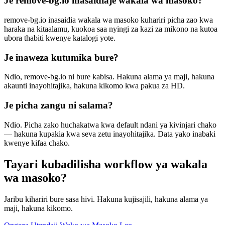
Je remove-bg.io inasaidiaje wakala wa masoko?
remove-bg.io inasaidia wakala wa masoko kuhariri picha zao kwa
haraka na kitaalamu, kuokoa saa nyingi za kazi za mikono na kutoa
ubora thabiti kwenye katalogi yote.
Je inaweza kutumika bure?
Ndio, remove-bg.io ni bure kabisa. Hakuna alama ya maji, hakuna
akaunti inayohitajika, hakuna kikomo kwa pakua za HD.
Je picha zangu ni salama?
Ndio. Picha zako huchakatwa kwa default ndani ya kivinjari chako
— hakuna kupakia kwa seva zetu inayohitajika. Data yako inabaki
kwenye kifaa chako.
Tayari kubadilisha workflow ya wakala
wa masoko?
Jaribu kihariri bure sasa hivi. Hakuna kujisajili, hakuna alama ya
maji, hakuna kikomo.