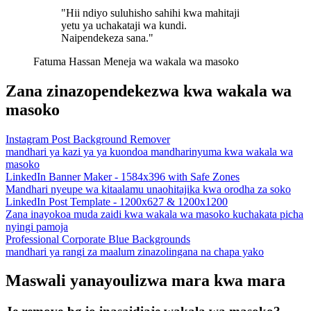
"Hii ndiyo suluhisho sahihi kwa mahitaji
yetu ya uchakataji wa kundi.
Naipendekeza sana."
Fatuma Hassan
Meneja wa wakala wa masoko
Zana zinazopendekezwa kwa wakala wa
masoko
Instagram Post Background Remover
mandhari ya kazi ya ya kuondoa mandharinyuma kwa wakala wa
masoko
LinkedIn Banner Maker - 1584x396 with Safe Zones
Mandhari nyeupe wa kitaalamu unaohitajika kwa orodha za soko
LinkedIn Post Template - 1200x627 & 1200x1200
Zana inayokoa muda zaidi kwa wakala wa masoko kuchakata picha
nyingi pamoja
Professional Corporate Blue Backgrounds
mandhari ya rangi za maalum zinazolingana na chapa yako
Maswali yanayoulizwa mara kwa mara