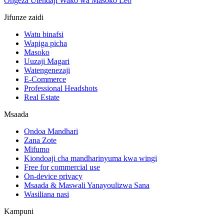
Ongeza Utendaji Wako wa Masoko Leo
Jifunze zaidi
Watu binafsi
Wapiga picha
Masoko
Uuzaji Magari
Watengenezaji
E-Commerce
Professional Headshots
Real Estate
Msaada
Ondoa Mandhari
Zana Zote
Mifumo
Kiondoaji cha mandharinyuma kwa wingi
Free for commercial use
On-device privacy
Msaada & Maswali Yanayoulizwa Sana
Wasiliana nasi
Kampuni