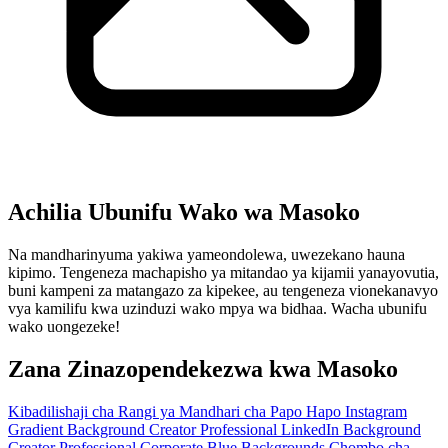
Achilia Ubunifu Wako wa Masoko
Na mandharinyuma yakiwa yameondolewa, uwezekano hauna
kipimo. Tengeneza machapisho ya mitandao ya kijamii yanayovutia,
buni kampeni za matangazo za kipekee, au tengeneza vionekanavyo
vya kamilifu kwa uzinduzi wako mpya wa bidhaa. Wacha ubunifu
wako uongezeke!
Zana Zinazopendekezwa kwa Masoko
Kibadilishaji cha Rangi ya Mandhari cha Papo Hapo
Instagram
Gradient Background Creator
Professional LinkedIn Background
Creator
Professional Corporate Blue Backgrounds
Chombo cha