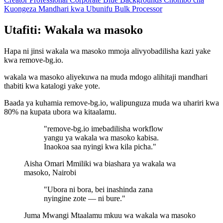
Kuongeza Mandhari kwa Ubunifu
Bulk Processor
Utafiti: Wakala wa masoko
Hapa ni jinsi wakala wa masoko mmoja alivyobadilisha kazi yake
kwa remove-bg.io.
wakala wa masoko aliyekuwa na muda mdogo alihitaji mandhari
thabiti kwa katalogi yake yote.
Baada ya kuhamia remove-bg.io, walipunguza muda wa uhariri kwa
80% na kupata ubora wa kitaalamu.
"remove-bg.io imebadilisha workflow
yangu ya wakala wa masoko kabisa.
Inaokoa saa nyingi kwa kila picha."
Aisha Omari
Mmiliki wa biashara ya wakala wa
masoko, Nairobi
"Ubora ni bora, bei inashinda zana
nyingine zote — ni bure."
Juma Mwangi
Mtaalamu mkuu wa wakala wa masoko