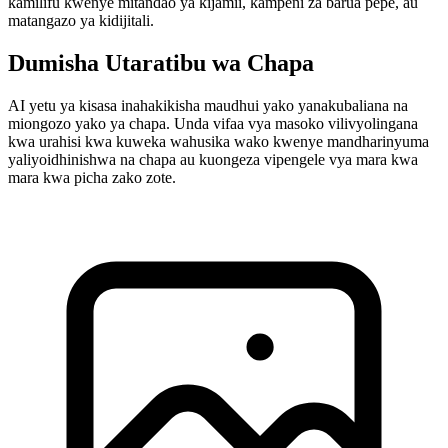
kamilifu kwenye mitandao ya kijamii, kampeni za barua pepe, au
matangazo ya kidijitali.
Dumisha Utaratibu wa Chapa
AI yetu ya kisasa inahakikisha maudhui yako yanakubaliana na
miongozo yako ya chapa. Unda vifaa vya masoko vilivyolingana
kwa urahisi kwa kuweka wahusika wako kwenye mandharinyuma
yaliyoidhinishwa na chapa au kuongeza vipengele vya mara kwa
mara kwa picha zako zote.