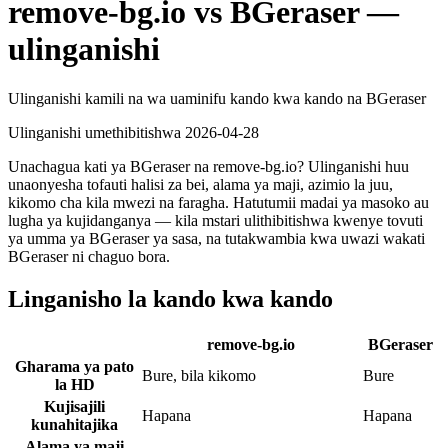
remove-bg.io vs BGeraser —
ulinganishi
Ulinganishi kamili na wa uaminifu kando kwa kando na BGeraser
Ulinganishi umethibitishwa
2026-04-28
Unachagua kati ya BGeraser na remove-bg.io? Ulinganishi huu
unaonyesha tofauti halisi za bei, alama ya maji, azimio la juu,
kikomo cha kila mwezi na faragha. Hatutumii madai ya masoko au
lugha ya kujidanganya — kila mstari ulithibitishwa kwenye tovuti
ya umma ya BGeraser ya sasa, na tutakwambia kwa uwazi wakati
BGeraser ni chaguo bora.
Linganisho la kando kwa kando
remove-bg.io
BGeraser
Gharama ya pato
Bure, bila kikomo
Bure
la HD
Kujisajili
Hapana
Hapana
kunahitajika
Alama ya maji