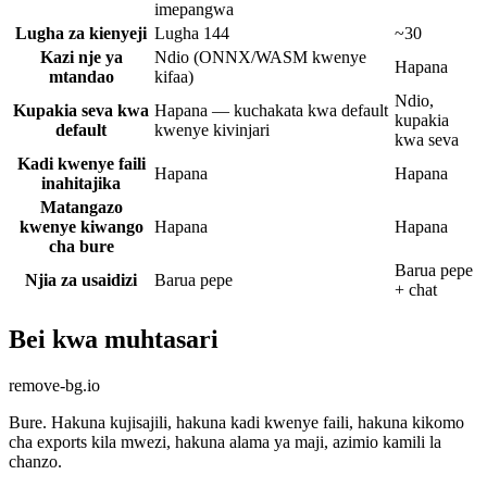
imepangwa
Lugha za kienyeji
Lugha 144
~30
Kazi nje ya
Ndio (ONNX/WASM kwenye
Hapana
mtandao
kifaa)
Ndio,
Kupakia seva kwa
Hapana — kuchakata kwa default
kupakia
default
kwenye kivinjari
kwa seva
Kadi kwenye faili
Hapana
Hapana
inahitajika
Matangazo
kwenye kiwango
Hapana
Hapana
cha bure
Barua pepe
Njia za usaidizi
Barua pepe
+ chat
Bei kwa muhtasari
remove-bg.io
Bure. Hakuna kujisajili, hakuna kadi kwenye faili, hakuna kikomo
cha exports kila mwezi, hakuna alama ya maji, azimio kamili la
chanzo.