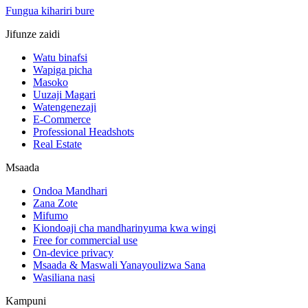
Fungua kihariri bure
Jifunze zaidi
Watu binafsi
Wapiga picha
Masoko
Uuzaji Magari
Watengenezaji
E-Commerce
Professional Headshots
Real Estate
Msaada
Ondoa Mandhari
Zana Zote
Mifumo
Kiondoaji cha mandharinyuma kwa wingi
Free for commercial use
On-device privacy
Msaada & Maswali Yanayoulizwa Sana
Wasiliana nasi
Kampuni