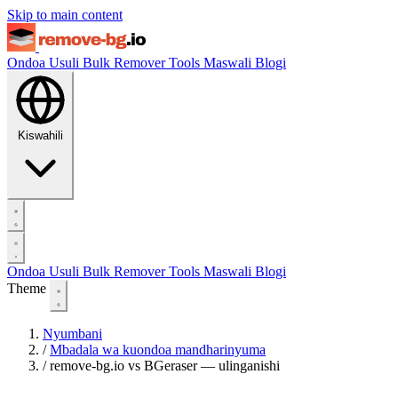
Skip to main content
Ondoa Usuli
Bulk Remover
Tools
Maswali
Blogi
Kiswahili
Ondoa Usuli
Bulk Remover
Tools
Maswali
Blogi
Theme
Nyumbani
/
Mbadala wa kuondoa mandharinyuma
/
remove-bg.io vs BGeraser — ulinganishi