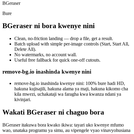
BGeraser
Bure
BGeraser ni bora kwenye nini
Clean, no-friction landing — drop a file, get a result.
Batch upload with simple per-image controls (Start, Start All,
Delete All).
No watermarks, no account wall.
Useful free fallback for quick one-off cutouts.
remove-bg.io inashinda kwenye nini
remove-bg.io inashinda kwenye nini: 100% bure hadi HD,
hakuna kujisajili, hakuna alama ya maji, hakuna kikomo cha
kila mwezi, uchakataji wa faragha kwa kwanza ndani ya
kivinjari.
Wakati BGeraser ni chaguo bora
BGeraser itakuwa bora kwako ikiwa: tayari uko kwenye mfumo
wao, unataka programu ya simu, au vipengele vyao vinavyohusiana