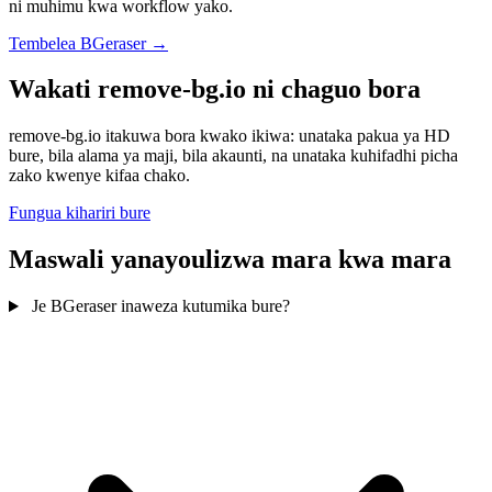
ni muhimu kwa workflow yako.
Tembelea BGeraser →
Wakati remove-bg.io ni chaguo bora
remove-bg.io itakuwa bora kwako ikiwa: unataka pakua ya HD
bure, bila alama ya maji, bila akaunti, na unataka kuhifadhi picha
zako kwenye kifaa chako.
Fungua kihariri bure
Maswali yanayoulizwa mara kwa mara
Je BGeraser inaweza kutumika bure?