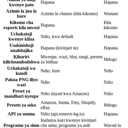
Hapana
Hapana
kwenye pato
Azimio la juu la
Azimio la chanzo (bila kikomo)
Wastani
bure
Kikomo cha
Bila
Hapana
exports kila mwezi
kikomo
Uchakataji
Ndio, kwa default
Hapana
kwenye kifaa
Usakinishaji
Hapana (kivinjari tu)
Hapana
unahitajika
Kihariri
Mweupe, wazi, blur, rangi, presets
Mdogo
kilichoambatishwa
za bidhaa
Uchakataji wa
Ndio, bure
Ndio
kundi
Pakua PNG iliyo
Ndio
Ndio
wazi
Preset ya
Ndio (tayari kwa Amazon)
Ndio
mandhari nyeupe
Amazon, Jumia, Etsy, Shopify,
Presets za soko
Mdogo
eBay
API ya umma
Ndio (api.remove-bg.io)
Hapana
Inafanya kazi kwenye kivinjari
Programu ya simu
cha simu; programu ya asili
Wavuti tu