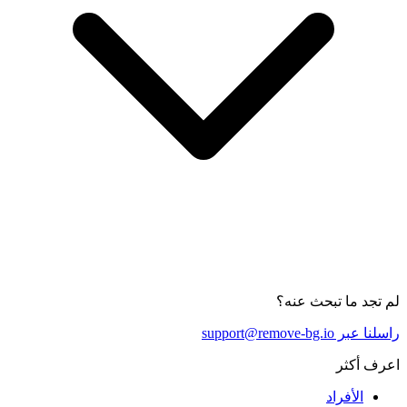
لم تجد ما تبحث عنه؟
راسلنا عبر support@remove-bg.io
اعرف أكثر
الأفراد