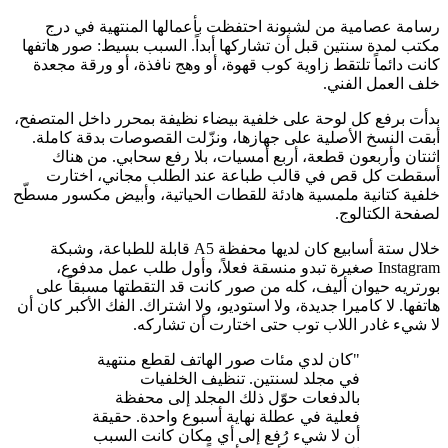
رسامة عصامية من لشبونة احتفظت بأعمالها المنتهية في درج
مكتب لمدة سنتين قبل أن تشاركها أبداً. السبب بسيط: صور هاتفها
كانت دائماً تلتقط زاوية كوب قهوة، أو وهج نافذة، أو ورقة مجعدة
خلف العمل الفني.
بدأت برفع كل لوحة على خلفية بيضاء نظيفة بمحرر داخل المتصفح،
أبقت النسخ الأصلية على جهازها، ونزّلت القصوصات بدقة كاملة.
اثنتان وأربعون قطعة، أربع أمسيات، بلا رفع سحابي. من هناك
أسقطت كل قص في قالب طباعة عند الطلب مجاني، اختارت
خلفية كتانية ملمسية هادئة للقطات الحياتية، وأبيض مكسور مسطّح
لصفحة الكتالوج.
خلال ستة أسابيع كان لديها محفظة A5 قابلة للطباعة، وشبكة
Instagram صغيرة تبدو منسقة فعلاً، وأول طلب عمل مدفوع،
بورتريه حيوان أليف، كله من صور كانت قد التقطتها مسبقاً على
هاتفها. لا كاميرا جديدة، ولا استوديو، ولا اشتراك. الفك الأكبر كان أن
لا شيء غادر اللاب توب حتى اختارت أن تشاركه.
"كان لدي مئات صور الهاتف لقطع منتهية
في مجلد لسنتين. تنظيف الخلفيات
بالدفعات حوّل ذلك المجلد إلى محفظة
فعلية في عطلة نهاية أسبوع واحدة. حقيقة
أن لا شيء رُفع إلى أي مكان كانت السبب