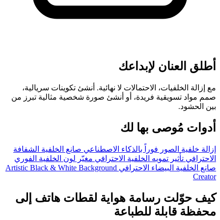
أطلق العنان لإبداعك
مع إزالة الخلفيات، الاحتمالات لا نهائية. أنشئ تكوينات سريالية،
صمم مواد تسويقية فريدة، أو أنشئ صورة شخصية مثالية تبرز من
بين الحشود.
أدوات مُوصى بها لك
إزالة خلفية الصور فوراً بالذكاء الاصطناعي
صانع الخلفية الشفافة
الاحترافي
تأثير تمويه الخلفية الاحترافي
مغيّر لون الخلفية الفوري
صانع الخلفية البيضاء الاحترافي
Artistic Black & White Background
Creator
كيف حوّلت رسامة هواية لقطات هاتف إلى
محفظة قابلة للطباعة