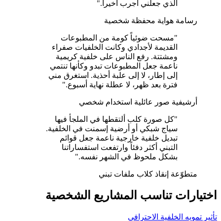
الذي جعلني أجرب أخيراً."
رسامة هواية
محفظة شخصية
"مسحت ضوئياً كومة من المطبوعات
القديمة لأجدادي وكانت الخلفيات صفراء
ومشتتة. رفع الناس على خلفية كريمية
ناعمة جعل المطبوعات تبدو وكأنها تنتمي
إلى إطار، لا إلى علبة أحذية. استغرق مني
فترة بعد ظهر، لا عطلة نهاية أسبوع."
أرشيفية صور عائلية
استخدام شخصي
"كل صورة كلب ألتقطها في الملجأ فيها
سياج شبكي أو أرضية إسمنت في الخلفية.
تبديل خلفية خارجية ناعمة جعل قوائم
التبني أكثر دفئاً وارتفعت استفساراتنا
بشكل ملحوظ في الشهر نفسه."
متطوّعة إنقاذ كلاب
ملفات تبني
اختيارات تناسب المشاريع الشخصية
تأثير تمويه الخلفية الاحترافي