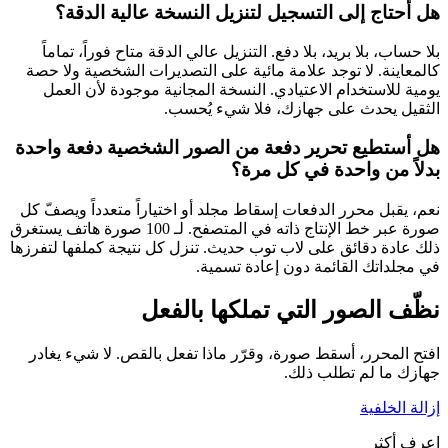
هل أحتاج إلى التسجيل لتنزيل النسخة عالية الدقة؟
بلا حساب، بلا بريد، بلا دفع. التنزيل عالي الدقة متاح فوراً، تماماً
كالمعاينة. لا توجد علامة مائية على التصديرات الشخصية ولا حصة
يومية للاستخدام الاعتيادي. النسخة المجانية موجودة لأن العمل
الثقيل يحدث على جهازك، فلا شيء يُحسب.
هل أستطيع تحرير دفعة من الصور الشخصية دفعة واحدة
بدلاً من واحدة في كل مرة؟
نعم، يقبل محرر الدفعات إسقاط مجلد أو اختياراً متعدداً ويصفّ كل
صورة عبر خط الإنتاج ذاته في المتصفح. لـ 100 صورة هاتف يستغرق
ذلك عادة دقائق على لاب توب حديث. تنزل كل نتيجة كملفها لتفرزها
في مجلداتك القائمة دون إعادة تسمية.
نظّف الصور التي تملكها بالفعل
افتح المحرر، أسقط صورة، وقرّر ماذا تفعل بالقص. لا شيء يغادر
جهازك ما لم تطلب ذلك.
إزالة الخلفية
اعرف أكثر