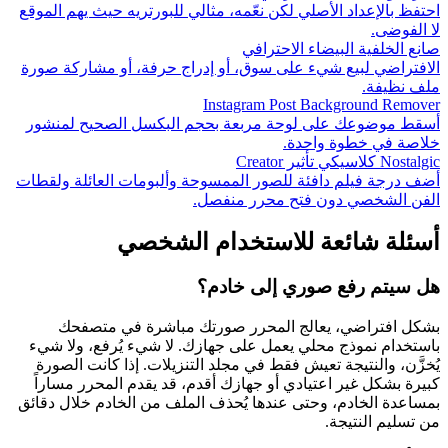
احتفظ بالإعداد الأصلي لكن نعّمه، مثالي للبورتريه حيث يهم الموقع
لا الفوضى.
صانع الخلفية البيضاء الاحترافي
الافتراضي لبيع شيء على سوق، أو إدراج حرفة، أو مشاركة صورة
ملف نظيفة.
Instagram Post Background Remover
أسقط موضوعك على لوحة مربعة بحجم البكسل الصحيح لمنشور
خلاصة في خطوة واحدة.
Nostalgic كلاسيكي تأثير Creator
أضف درجة فيلم دافئة للصور الممسوحة وألبومات العائلة ولقطات
الفن الشخصي دون فتح محرر منفصل.
أسئلة شائعة للاستخدام الشخصي
هل سيتم رفع صوري إلى خادم؟
بشكل افتراضي، يعالج المحرر صورتك مباشرة في متصفحك
باستخدام نموذج محلي يعمل على جهازك. لا شيء يُرفع، ولا شيء
يُخزَّن، والنتيجة تعيش فقط في مجلد التنزيلات. إذا كانت الصورة
كبيرة بشكل غير اعتيادي أو جهازك أقدم، قد يقدم المحرر مساراً
بمساعدة الخادم، وحتى عندها يُحذف الملف من الخادم خلال دقائق
من تسليم النتيجة.