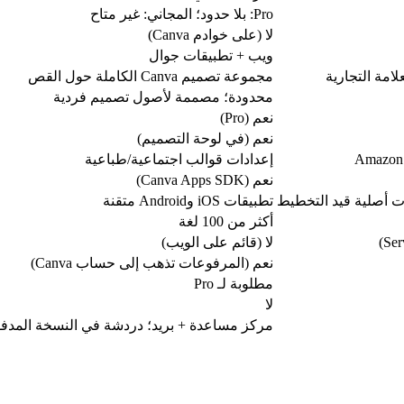
Pro: بلا حدود؛ المجاني: غير متاح
لا (على خوادم Canva)
ويب + تطبيقات جوال
امة التجارية
مجموعة تصميم Canva الكاملة حول القص
محدودة؛ مصممة لأصول تصميم فردية
نعم (Pro)
نعم (في لوحة التصميم)
Amazon، 
إعدادات قوالب اجتماعية/طباعية
نعم (Canva Apps SDK)
ت أصلية قيد التخطيط
تطبيقات iOS وAndroid متقنة
أكثر من 100 لغة
لا (قائم على الويب)
نعم (المرفوعات تذهب إلى حساب Canva)
مطلوبة لـ Pro
لا
مركز مساعدة + بريد؛ دردشة في النسخة المدف