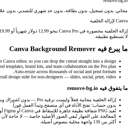
remove-bg.io
مجاني. بدون تسجيل، بدون بطاقة، بدون حد شهري للتصدير، بدون علامة
Canva لإزالة الخلفية
لا تستطيع تطبيقه.
ما يبرع فيه Canva Background Remover
 Canva editor, so you can drop the cutout straight into a design.
ed templates, brand kits, and team collaboration on the Pro plan.
Auto-resize across thousands of social and print formats.
rall design suite for non-designers — slides, social, print, video.
ما يتفوق فيه remove-bg.io
إزالة الخلفية مجانية فعلاً وليست ترقية Pro — بدون اشتراك وبدون بطاقة دفع.
بدون حساب؛ تفتح الأداة في أي متصفح وتبدأ العمل فوراً.
تُعيد PNG شفافة نظيفة جاهزة للإسقاط في Canva أو Figma أو Photoshop أو Slides.
المعالجة على الجهاز تُبقي الصور الأصلية خاصة — لا حاجة لأ
أكثر من 130 واجهة محلية بنصوص أصيلة.