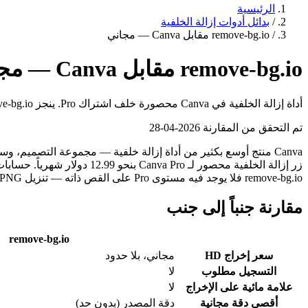
الرئيسية
/
بدائل أدوات إزالة الخلفية
/
remove-bg.io مقابل Canva — مجاني
remove-bg.io مقابل Canva — مجاني
أداة إزالة الخلفية في Canva محصورة خلف اشتراك Pro. ينجز remove-bg.io المهمة نفسها مجاناً في أي متصفح.
تم التحقق من المقارنة
2026-04-28
remove-bg.io فلا يوجد فيه مستوى Pro على القص ذاته — تنزيل PNG الشفافة بدقة كاملة مجاني، بدون تسجيل، في كل زيارة. هذه الصفحة موجهة لمن يقرر ما إذا كان القص وحده يبرر اشتراك Canva Pro.
مقارنة جنباً إلى جنب
remove-bg.io
سعر إخراج HD
مجاني، بلا حدود
التسجيل مطلوب
لا
علامة مائية على الإخراج
لا
أقصى دقة مجانية
دقة المصدر (بدون حد)