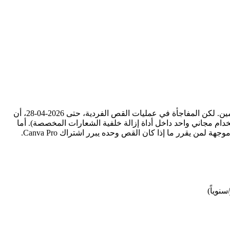
Canva منتج أوسع بكثير من أداة إزالة خلفية — مجموعة التصميم، وسوق القوالب، وطبقة التعاون الجماعي تجعله موطناً طبيعياً لغير المصممين. لكن المفاجأة في عمليات القص الفردية، حتى 2026-04-28، أن
ن لا يمكنها تطبيقه (الاستثناء الوحيد استخدام مجاني واحد داخل أداة إزالة خلفية الشعارات المخصصة). أما