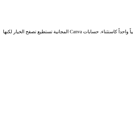
إزالة الخلفية محصورة في Canva Pro بنحو 12.99 دولار شهرياً أو 119.99 دولار سنوياً. تتيح أداة إزالة خلفية الشعارات المخصصة استخداماً مجانياً واحداً كاستثناء. حسابات Canva المجانية تستطيع تصفح الخيار لكنها