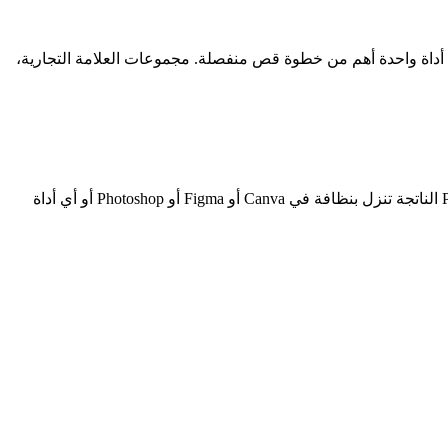
لمجموعة التصميم الأوسع وتريد أن يهبط القص مباشرة على لوحة Canva — إبقاء العمل داخل أداة واحدة أهم من خطوة قص منفصلة. مجموعات العلامة التجارية،
اختر remove-bg.io عندما تحتاج إلى PNG شفافة ولا تريد دفع 12.99 دولار شهرياً مقابل ميزة واحدة. القص مجاني، والتنزيل بدقة كاملة، وPNG الناتجة تنزل بنظافة في Canva أو Figma أو Photoshop أو أي أداة