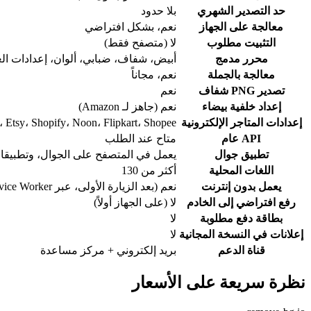
حد التصدير الشهري
بلا حدود
معالجة على الجهاز
نعم، بشكل افتراضي
التثبيت مطلوب
لا (متصفح فقط)
محرر مدمج
أبيض، شفاف، ضبابي، ألوان، إعدادات العل
معالجة بالجملة
نعم، مجاناً
تصدير PNG شفاف
نعم
إعداد خلفية بيضاء
نعم (جاهز لـ Amazon)
إعدادات المتاجر الإلكترونية
Etsy، Shopify، Noon، Flipkart، Shopee
API عام
متاح عند الطلب
تطبيق جوال
يعمل في المتصفح على الجوال، وتطبيقا
اللغات المحلية
أكثر من 130
يعمل بدون إنترنت
نعم (بعد الزيارة الأولى، عبر Service Worker)
رفع افتراضي إلى الخادم
لا (على الجهاز أولاً)
بطاقة دفع مطلوبة
لا
إعلانات في النسخة المجانية
لا
قناة الدعم
بريد إلكتروني + مركز مساعدة
نظرة سريعة على الأسعار