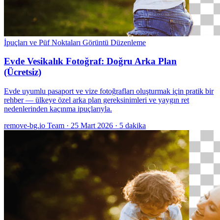
İpuçları ve Püf Noktaları
Görüntü Düzenleme
Evde Vesikalık Fotoğraf: Doğru Arka Plan
(Ücretsiz)
Evde uyumlu pasaport ve vize fotoğrafları oluşturmak için pratik bir
rehber — ülkeye özel arka plan gereksinimleri ve yaygın ret
nedenlerinden kaçınma ipuçlarıyla.
remove-bg.io Team
·
25 Mart 2026
·
5 dakika