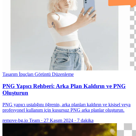
Tasarım İpuçları
Görüntü Düzenleme
PNG Yapıcı Rehberi: Arka Plan Kaldırın ve PNG
Oluşturun
PNG yapıcı ustalığını öğrenin, arka planları kaldırın ve kişisel veya
profesyonel kullanım için kusursuz PNG arka planlar oluşturun.
remove-bg.io Team
·
27 Kasım 2024
·
7 dakika