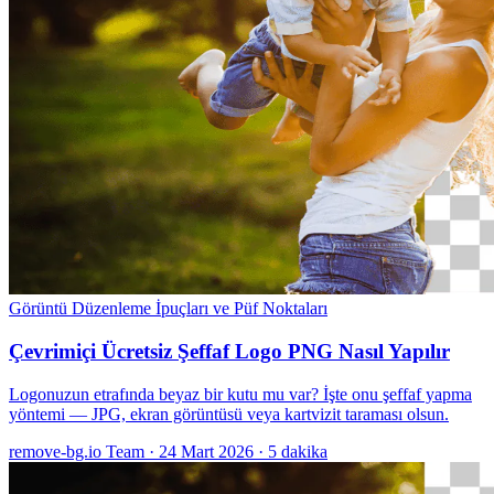
Görüntü Düzenleme
İpuçları ve Püf Noktaları
Çevrimiçi Ücretsiz Şeffaf Logo PNG Nasıl Yapılır
Logonuzun etrafında beyaz bir kutu mu var? İşte onu şeffaf yapma
yöntemi — JPG, ekran görüntüsü veya kartvizit taraması olsun.
remove-bg.io Team
·
24 Mart 2026
·
5 dakika