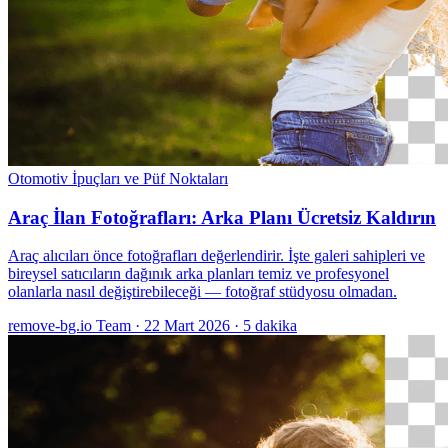
Otomotiv
İpuçları ve Püf Noktaları
Araç İlan Fotoğrafları: Arka Planı Ücretsiz Kaldırın
Araç alıcıları önce fotoğrafları değerlendirir. İşte galeri sahipleri ve
bireysel satıcıların dağınık arka planları temiz ve profesyonel
olanlarla nasıl değiştirebileceği — fotoğraf stüdyosu olmadan.
remove-bg.io Team
·
22 Mart 2026
·
5 dakika