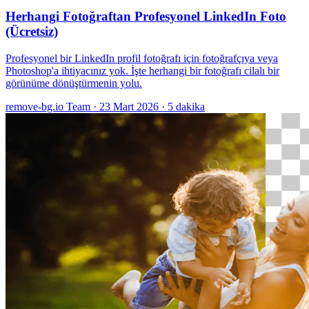
Herhangi Fotoğraftan Profesyonel LinkedIn Foto
(Ücretsiz)
Profesyonel bir LinkedIn profil fotoğrafı için fotoğrafçıya veya
Photoshop'a ihtiyacınız yok. İşte herhangi bir fotoğrafı cilalı bir
görünüme dönüştürmenin yolu.
remove-bg.io Team
·
23 Mart 2026
·
5 dakika