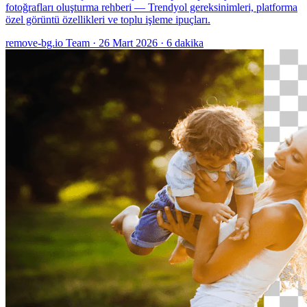
fotoğrafları oluşturma rehberi — Trendyol gereksinimleri, platforma
özel görüntü özellikleri ve toplu işleme ipuçları.
remove-bg.io Team
·
26 Mart 2026
·
6 dakika