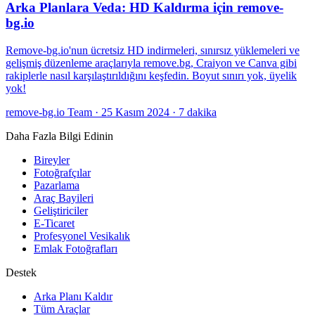
Arka Planlara Veda: HD Kaldırma için remove-
bg.io
Remove-bg.io'nun ücretsiz HD indirmeleri, sınırsız yüklemeleri ve
gelişmiş düzenleme araçlarıyla remove.bg, Craiyon ve Canva gibi
rakiplerle nasıl karşılaştırıldığını keşfedin. Boyut sınırı yok, üyelik
yok!
remove-bg.io Team
·
25 Kasım 2024
·
7 dakika
Daha Fazla Bilgi Edinin
Bireyler
Fotoğrafçılar
Pazarlama
Araç Bayileri
Geliştiriciler
E-Ticaret
Profesyonel Vesikalık
Emlak Fotoğrafları
Destek
Arka Planı Kaldır
Tüm Araçlar