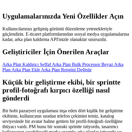
Uygulamalarınızda Yeni Özellikler Açın
Kullanıcılarınızı gelişmiş görüntü düzenleme yetenekleriyle
güçlendirin. E-ticaret platformlarından sosyal medya uygulamalarına
kadar, arka plan kaldırma API'mizle olanaklar sınırsızdır.
Geliştiriciler İçin Önerilen Araçlar
Arka Plan Kaldırıcı
Şeffaf Arka Plan
Bulk Processor
Beyaz Arka
Plan
Arka Plan Ekle
Arka Plan Rengini Değiştir
Küçük bir geliştirme ekibi, bir sprintte
profil-fotoğrafı kırpıcı özelliği nasıl
gönderdi
Bir hobi pazaryeri uygulaması inşa eden dört kişilik bir geliştirme
ekibinin, kullanıcının sıradan telefon çekimini temiz, katalog
seviyesinde bir avatar haline getiren bir profil-fotoğrafı özelliğine
ihtiyacı vardı. PM bunu bir sonraki sprintte istiyordu, tasarımcı
kullanıcının seçebileceği marka uyumlu arka planlar istiyordu ve