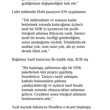
grafiğimizin değişmediğini fark etti."
Lider mühendis
Hobi pazaryeri iOS uygulaması
"Tek mühendisim ve sonsuza kadar
bekletmek zorunda kalacağımız üçüncü
taraf bir SDK'yi içermeyen bir profil-
fotoğrafı adımına ihtiyacım vardı. İstemci
tarafı bir kesim, özelliği gönderdiğimi,
sonra unuttuğumu söyledi. Döndürülecek
anahtar yok, oran sınırı yok, altı ay sonra
destek bileti yok."
Bağımsız SaaS kurucusu
İki kişilik ekip, B2B niş
"Bir başlangıç şablonuna ağır bir SDK
paketlemek tüm projeyi şişirilmiş
hissettiriyor. Tarayıcı tarafı yaklaşım,
katkıda bulunanların şablonu
çatallayabileceği ve üçüncü taraf hesabı
kurmak zorunda olmayacakları anlamına
geliyor. Geçtikten sonra fotoğraf adımının
benimsenmesi arttı."
Açık kaynak bakımcısı
Headless e-ticaret başlangıç