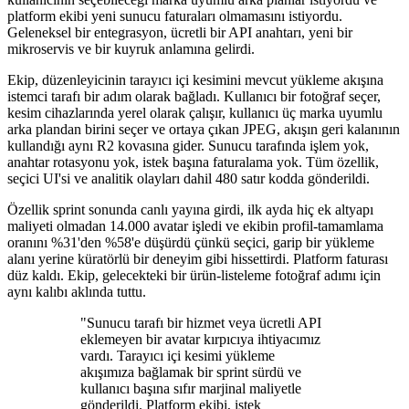
platform ekibi yeni sunucu faturaları olmamasını istiyordu.
Geleneksel bir entegrasyon, ücretli bir API anahtarı, yeni bir
mikroservis ve bir kuyruk anlamına gelirdi.
Ekip, düzenleyicinin tarayıcı içi kesimini mevcut yükleme akışına
istemci tarafı bir adım olarak bağladı. Kullanıcı bir fotoğraf seçer,
kesim cihazlarında yerel olarak çalışır, kullanıcı üç marka uyumlu
arka plandan birini seçer ve ortaya çıkan JPEG, akışın geri kalanının
kullandığı aynı R2 kovasına gider. Sunucu tarafında işlem yok,
anahtar rotasyonu yok, istek başına faturalama yok. Tüm özellik,
seçici UI'si ve analitik olayları dahil 480 satır kodda gönderildi.
Özellik sprint sonunda canlı yayına girdi, ilk ayda hiç ek altyapı
maliyeti olmadan 14.000 avatar işledi ve ekibin profil-tamamlama
oranını %31'den %58'e düşürdü çünkü seçici, garip bir yükleme
alanı yerine küratörlü bir deneyim gibi hissettirdi. Platform faturası
düz kaldı. Ekip, gelecekteki bir ürün-listeleme fotoğraf adımı için
aynı kalıbı aklında tuttu.
"Sunucu tarafı bir hizmet veya ücretli API
eklemeyen bir avatar kırpıcıya ihtiyacımız
vardı. Tarayıcı içi kesimi yükleme
akışımıza bağlamak bir sprint sürdü ve
kullanıcı başına sıfır marjinal maliyetle
gönderildi. Platform ekibi, istek