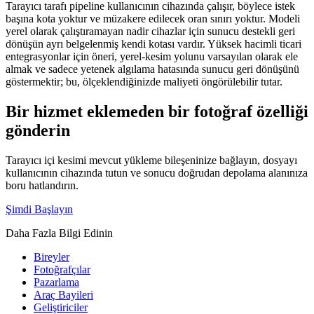
Tarayıcı tarafı pipeline kullanıcının cihazında çalışır, böylece istek
başına kota yoktur ve müzakere edilecek oran sınırı yoktur. Modeli
yerel olarak çalıştıramayan nadir cihazlar için sunucu destekli geri
dönüşün ayrı belgelenmiş kendi kotası vardır. Yüksek hacimli ticari
entegrasyonlar için öneri, yerel-kesim yolunu varsayılan olarak ele
almak ve sadece yetenek algılama hatasında sunucu geri dönüşünü
göstermektir; bu, ölçeklendiğinizde maliyeti öngörülebilir tutar.
Bir hizmet eklemeden bir fotoğraf özelliği
gönderin
Tarayıcı içi kesimi mevcut yükleme bileşeninize bağlayın, dosyayı
kullanıcının cihazında tutun ve sonucu doğrudan depolama alanınıza
boru hatlandırın.
Şimdi Başlayın
Daha Fazla Bilgi Edinin
Bireyler
Fotoğrafçılar
Pazarlama
Araç Bayileri
Geliştiriciler