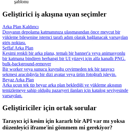
şablonu
Geliştirici iş akışına uyan seçimler
Arka Plan Kaldırıcı
Dosyanın depolama katmanınıza ulaşmasından önce mevcut bir
yükleme bileşenine istemci tarafı adım olarak bağlanacak varsayılan
giriş noktası.
Şeffaf Arka Plan
Kesimi renkli bir arka plana, temalı bir banner'a veya animasyonlu
bir katmana bindiren herhangi bir UI yüzeyi için alfa kanallı PNG.
bulk-background-remover
Bir worker veya sunucu kuyruğu çevirmeden tek bir tarayıcı
sekmesi aracılığıyla bir dizi avatar veya ürün fotoğrafı işleyin.
Beyaz Arka Plan
Arka uçun tek tip beyaz arka plan beklediği ve yükleme akışının
temizlemeye sahip olduğu pazaryeri ilanları için katalog seviyesinde
varsayılan.
Geliştiriciler için ortak sorular
Tarayıcı içi kesim için kararlı bir API var mı yoksa
düzenleyici iframe'ini gömmem mi gerekiyor?