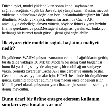
Düzenleyici, model yüklendikten sonra kendi sayfanızdan
çağırabileceğiniz küçük bir JavaScript yüzeyi sunar. Kesim, mevcut
yükleme pipeline'ınıza doğrudan boru hatlandırabileceğiniz bir Blob
döndürür. Model yükleyici, oturumlar arasında Cache API
aracılığıyla önbelleğe almayı yönetir, böylece ikinci ziyaret hızlıdır.
Iframe gerekmez ve postMessage el sıkışması gerekmez, fonksiyon
herhangi bir istemci tarafı görsel işlemi gibi çağrılabilir.
İlk ziyaretçide modelin soğuk başlatma maliyeti
nedir?
İlk yükleme, WASM çalışma zamanını ve model ağırlıklarını getirir,
bu da telde yaklaşık 30 MB'tır. Modern bir geniş bant bağlantısı
bunu iki ya da üç saniyede alır; yavaş bir mobil ağ on saniyeye
yakın. Sonraki ziyaretler Cache API'sine çarpar ve anında başlar.
Gecikme-hassas uygulamalar için, HTML head'inde bir önyükleme
ipucu, kullanıcı fotoğraf adımına ulaşmadan önce önbelleği ısıtır.
Modeli yerel olarak çalıştıramayan cihazlar için sunucu destekli geri
dönüş mevcuttur.
Bunu ticari bir ürüne entegre edersem kullanım
sınırları veya kotalar var mı?